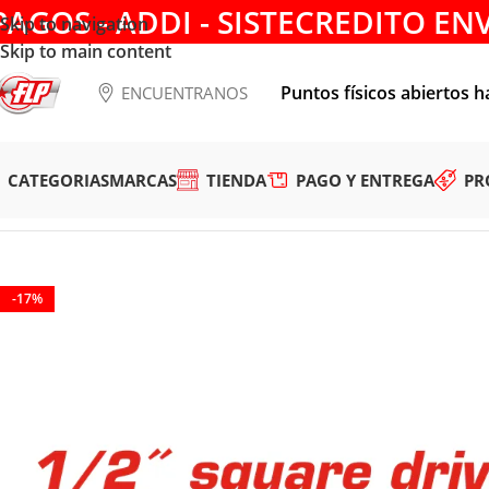
PAGOS - ADDI - SISTECREDITO EN
Skip to navigation
Skip to main content
Puntos físicos abiertos h
ENCUENTRANOS
CATEGORIAS
MARCAS
TIENDA
PAGO Y ENTREGA
PR
Tienda
/
HERRAMIENTAS MANUALES
/
COPAS Y RATCHET
/
AD
-17%