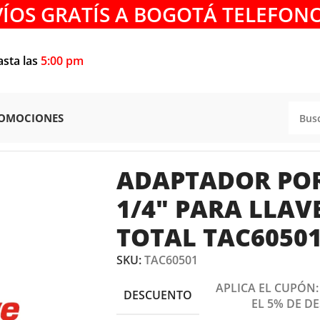
VÍOS GRATÍS A BOGOTÁ TELEFONO
asta las
5:00 pm
OMOCIONES
APTADOR
/
ADAPTADOR PORTA PUNTAS 1/4″ PARA LLAVE I
ADAPTADOR PO
1/4″ PARA LLAV
TOTAL TAC6050
SKU:
TAC60501
APLICA EL CUPÓN
DESCUENTO
EL 5% DE D