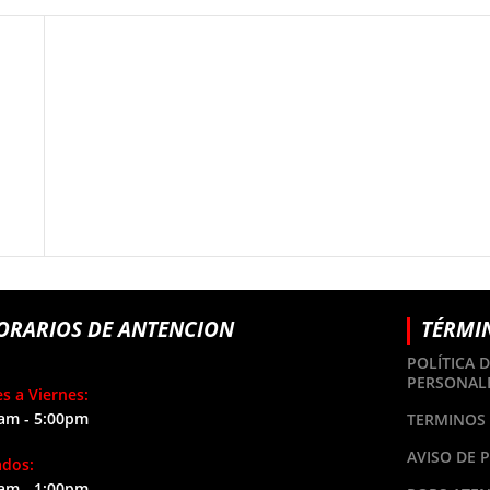
S
ORARIOS DE ANTENCION
TÉRMI
POLÍTICA 
PERSONAL
s a Viernes:
am - 5:00pm
TERMINOS 
AVISO DE 
ados:
am - 1:00pm