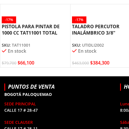
-17%
-17%
PISTOLA PARA PINTAR DE
TALADRO PERCUTOR
1000 CC TAT11001 TOTAL
INALÁMBRICO 3/8″
TOOLS
UTIDLI2002 TOTAL TOOL
SKU:
TAT11001
SKU:
UTIDLI2002
En stock
En stock
$
66,100
$
384,300
$
79,700
$
463,000
PUNTOS DE VENTA
H
BOGOTÁ PALOQUEMAO
SEDE PRINCIPAL
Lune
CALLE 17 # 28-47
8:00
SEDE CLAUSER
Sáb
CALLE 17 # 28-11
8:30