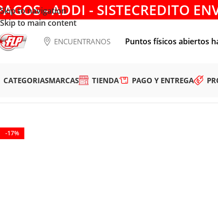
PAGOS - ADDI - SISTECREDITO EN
Skip to navigation
Skip to main content
Puntos físicos abiertos h
ENCUENTRANOS
CATEGORIAS
MARCAS
TIENDA
PAGO Y ENTREGA
PR
Tienda
/
HERRAMIENTAS MANUALES
/
ALICATES Y TIJERAS
/
P
-17%