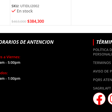
UTIDLI2002 TOTAL TOOLS
SKU:
UTIDLI2002
En stock
$
384,300
$
463,000
ORARIOS DE ANTENCION
TÉRMI
POLÍTICA 
PERSONAL
s a Viernes:
am - 5:00pm
TERMINOS 
AVISO DE 
ados:
am - 1:00pm
PQRS ATEN
SAGRILAFT