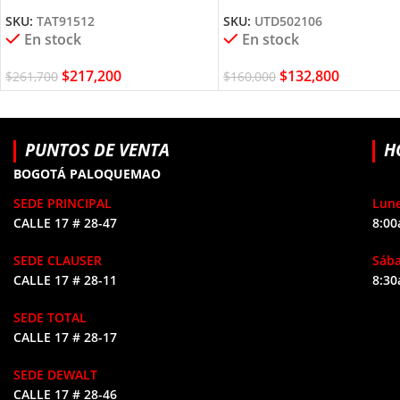
TOTAL TOOLS
TOOLS
SKU:
TAT91512
SKU:
UTD502106
En stock
En stock
$
217,200
$
132,800
$
261,700
$
160,000
PUNTOS DE VENTA
H
BOGOTÁ PALOQUEMAO
SEDE PRINCIPAL
Lune
CALLE 17 # 28-47
8:00
SEDE CLAUSER
Sáb
CALLE 17 # 28-11
8:30
SEDE TOTAL
CALLE 17 # 28-17
SEDE DEWALT
CALLE 17 # 28-46