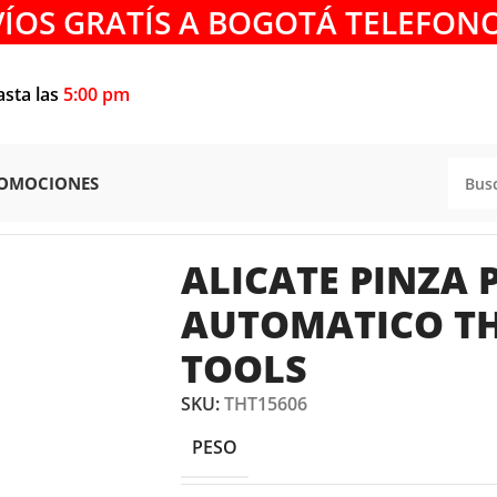
VÍOS GRATÍS A BOGOTÁ TELEFONO
asta las
5:00 pm
OMOCIONES
ELACABLES
/
ALICATE PINZA PELACABLE AUTOMATICO THT
ALICATE PINZA 
AUTOMATICO TH
TOOLS
SKU:
THT15606
PESO