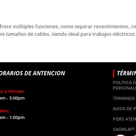
ofrece múltiples funciones, como separar revestimientos, c
is tamaños de cables, siendo ideal para trabajos eléctricos
ORARIOS DE ANTENCION
TÉRMI
POLÍTICA 
PERSONAL
s a Viernes:
am - 5:00pm
TERMINOS 
AVISO DE 
ados:
am - 1:00pm
PQRS ATEN
SAGRILAFT