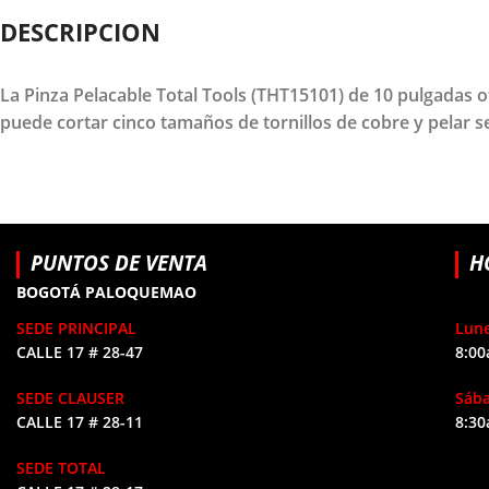
DESCRIPCION
La Pinza Pelacable Total Tools (THT15101) de 10 pulgadas 
puede cortar cinco tamaños de tornillos de cobre y pelar se
PUNTOS DE VENTA
H
BOGOTÁ PALOQUEMAO
SEDE PRINCIPAL
Lune
CALLE 17 # 28-47
8:00
SEDE CLAUSER
Sáb
CALLE 17 # 28-11
8:30
SEDE TOTAL