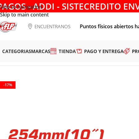
PAGOS - ADDI - SISTECREDITO EN
Skip to navigation
Skip to main content
Puntos físicos abiertos h
ENCUENTRANOS
CATEGORIAS
MARCAS
TIENDA
PAGO Y ENTREGA
PR
Tienda
/
HERRAMIENTAS MANUALES
/
ALICATES Y TIJERAS
/
P
-17%