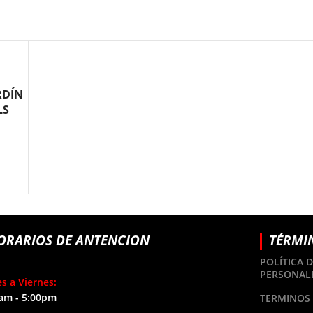
RDÍN
LS
ORARIOS DE ANTENCION
TÉRMI
POLÍTICA 
PERSONAL
s a Viernes:
am - 5:00pm
TERMINOS 