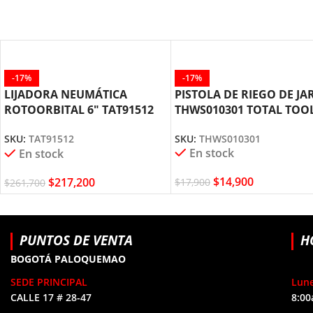
-17%
-17%
LIJADORA NEUMÁTICA
PISTOLA DE RIEGO DE JA
ROTOORBITAL 6″ TAT91512
THWS010301 TOTAL TOO
TOTAL TOOLS
SKU:
THWS010301
SKU:
TAT91512
En stock
En stock
$
14,900
$
217,200
$
17,900
$
261,700
PUNTOS DE VENTA
H
BOGOTÁ PALOQUEMAO
SEDE PRINCIPAL
Lune
CALLE 17 # 28-47
8:00