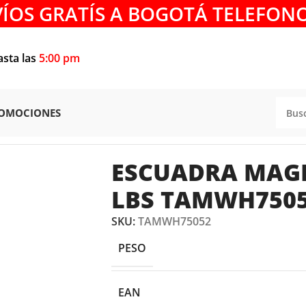
VÍOS GRATÍS A BOGOTÁ TELEFONO
asta las
5:00 pm
OMOCIONES
5″ 75 LBS TAMWH75052 TOTAL TOOLS
ESCUADRA MAGN
LBS TAMWH7505
SKU:
TAMWH75052
PESO
EAN