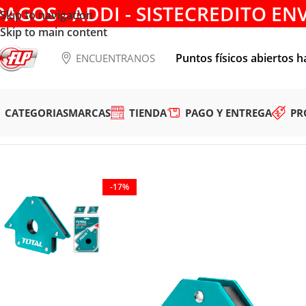
PAGOS - ADDI - SISTECREDITO EN
Skip to navigation
Skip to main content
Puntos físicos abiertos h
ENCUENTRANOS
CATEGORIAS
MARCAS
TIENDA
PAGO Y ENTREGA
PR
Tienda
/
ACCESORIOS
/
SOLDADURA
/
ESCUADRA MAGNETICA 
-17%