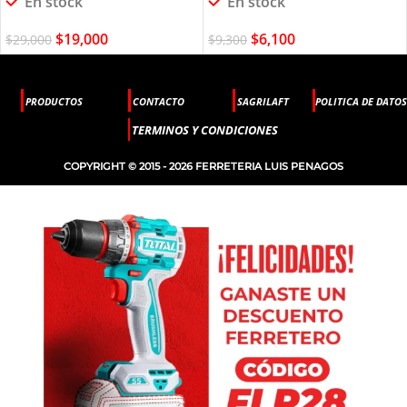
En stock
En stock
$
19,000
$
6,100
$
29,000
$
9,300
PRODUCTOS
CONTACTO
SAGRILAFT
POLITICA DE DATOS
TERMINOS Y CONDICIONES
COPYRIGHT © 2015 - 2026 FERRETERIA LUIS PENAGOS