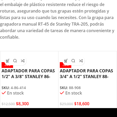
el embalaje de plástico resistente reduce el riesgo de
roturas, asegurando que tus grapas estén protegidas y
listas para su uso cuando las necesites. Con la grapa para
grapadora manual RT-45 de Stanley TRA-205, podrás
abordar una variedad de tareas de manera conveniente y
confiable.
-34%
-36%
ADAPTADOR PARA COPAS
ADAPTADOR PARA COPAS
1/2″ A 3/8″ STANLEY 86-
3/4″ A 1/2″ STANLEY 88-
414
908
SKU:
4-86-414
SKU:
88-908
En stock
En stock
$
8,300
$
18,600
$
12,500
$
29,000