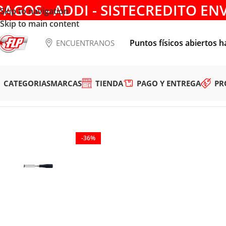
PAGOS - ADDI - SISTECREDITO EN
Skip to navigation
Skip to main content
Puntos físicos abiertos h
ENCUENTRANOS
CATEGORIAS
MARCAS
TIENDA
PAGO Y ENTREGA
PR
Tienda
/
HERRAMIENTAS MANUALES
/
FORMONES
/
FORMON 
-36%