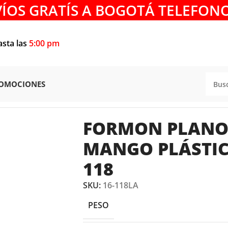
VÍOS GRATÍS A BOGOTÁ TELEFONO
asta las
5:00 pm
OMOCIONES
PLANO DE 1.1/2″ CON MANGO PLÁSTICO STANLEY 16-11
FORMON PLANO 
MANGO PLÁSTIC
118
SKU:
16-118LA
PESO