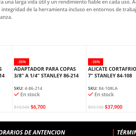
a una larga vida útil y un rendimiento fiable en cada uso. 
 integridad de la herramienta incluso en entornos de traba
ianza.
-36%
-36%
S
ADAPTADOR PARA COPAS
ALICATE CORTAFRI
14
3/8″ A 1/4″ STANLEY 86-214
7″ STANLEY 84-108
SKU:
4-86-214
SKU:
84-108LA
En stock
En stock
$
6,700
$
37,900
$
10,500
$
59,100
ORARIOS DE ANTENCION
TÉRMI