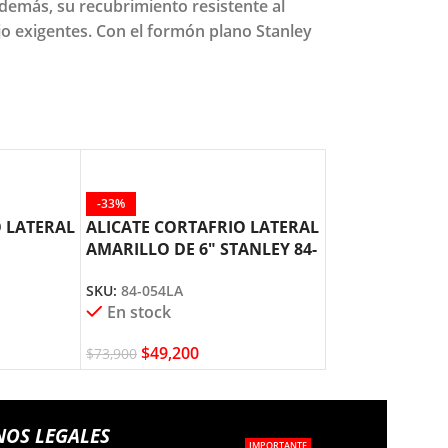
Además, su recubrimiento resistente al
jo exigentes. Con el formón plano Stanley
-33%
-36%
O LATERAL
ALICATE CORTAFRIO LATERAL
ALICATE HOM
AMARILLO DE 6″ STANLEY 84-
CURVO 10″ STA
054
SKU:
84-369
SKU:
84-054LA
En stock
En stock
$
39,600
$
49,200
$
61,800
$
73,900
NOS LEGALES
IMPORTANTE