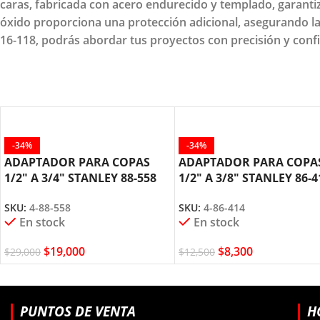
caras, fabricada con acero endurecido y templado, garantiz
óxido proporciona una protección adicional, asegurando la
16-118, podrás abordar tus proyectos con precisión y conf
-34%
-34%
ADAPTADOR PARA COPAS
ADAPTADOR PARA COPA
1/2″ A 3/4″ STANLEY 88-558
1/2″ A 3/8″ STANLEY 86-4
SKU:
4-88-558
SKU:
4-86-414
En stock
En stock
$
19,000
$
8,300
$
29,000
$
12,500
PUNTOS DE VENTA
H