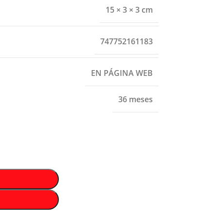
15 × 3 × 3 cm
747752161183
EN PÁGINA WEB
36 meses