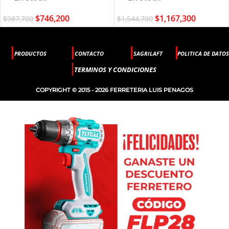
$
1,167,300
$
746,200
$
1,544,700
$
987,700
PRODUCTOS
CONTACTO
SAGRILAFT
POLITICA DE DATOS
TERMINOS Y CONDICIONES
COPYRIGHT © 2015 - 2026 FERRETERIA LUIS PENAGOS