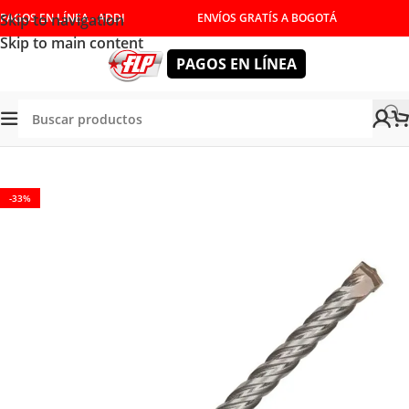
Skip to navigation
PAGOS EN LÍNEA - ADDI
ENVÍOS GRATÍS A BOGOTÁ
Skip to main content
PAGOS EN LÍNEA
Tienda
/
HERRAMIENTAS MANUALES
/
CORTE Y DESBASTE
-33%