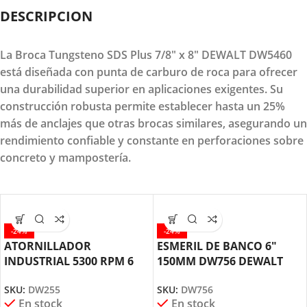
DESCRIPCION
La Broca Tungsteno SDS Plus 7/8" x 8" DEWALT DW5460
está diseñada con punta de carburo de roca para ofrecer
una durabilidad superior en aplicaciones exigentes. Su
construcción robusta permite establecer hasta un 25%
más de anclajes que otras brocas similares, asegurando un
rendimiento confiable y constante en perforaciones sobre
concreto y mampostería.
-24%
-24%
ATORNILLADOR
ESMERIL DE BANCO 6″
INDUSTRIAL 5300 RPM 6
150MM DW756 DEWALT
AMPERIOS DW255 DEWALT
SKU:
DW756
SKU:
DW255
En stock
En stock