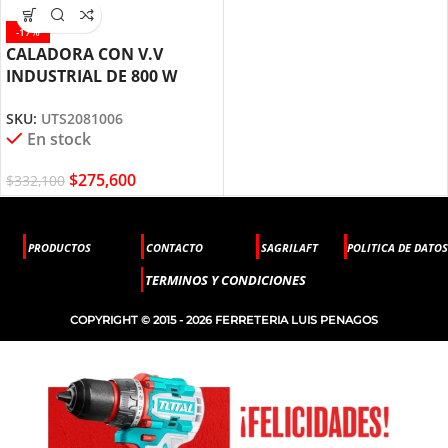
-17%
CALADORA CON V.V
INDUSTRIAL DE 800 W
UTS2081006 TOTAL TOOLS
SKU:
UTS2081006
En stock
$
275,600
$
332,100
PRODUCTOS
CONTACTO
SAGRILAFT
POLITICA DE DATOS
TERMINOS Y CONDICIONES
COPYRIGHT © 2015 - 2026 FERRETERIA LUIS PENAGOS