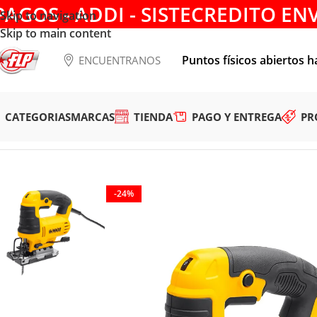
PAGOS - ADDI - SISTECREDITO EN
Skip to navigation
Skip to main content
Puntos físicos abiertos h
ENCUENTRANOS
CATEGORIAS
MARCAS
TIENDA
PAGO Y ENTREGA
PR
Tienda
/
HERRAMIENTAS ELÉCTRICAS
/
CEPILLOS, RUTEADO
-24%