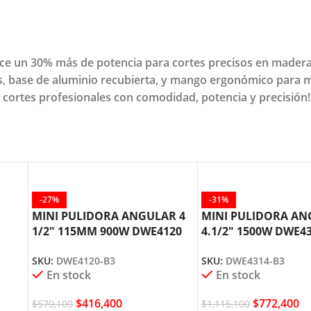
un 30% más de potencia para cortes precisos en madera, m
eles, base de aluminio recubierta, y mango ergonómico para 
az cortes profesionales con comodidad, potencia y precisión!
-27%
-31%
MINI PULIDORA ANGULAR 4
MINI PULIDORA A
1/2″ 115MM 900W DWE4120
4.1/2″ 1500W DWE4
DEWALT
DEWALT
SKU:
DWE4120-B3
SKU:
DWE4314-B3
En stock
En stock
$
416,400
$
772,400
$
570,100
$
1,115,100