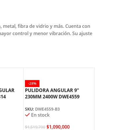
etal, fibra de vidrio y más. Cuenta con
mayor control y menor vibración. Su ajuste
-28%
-27%
NGULAR
PULIDORA ANGULAR 9″
PULIDORA ANG
314
230MM 2400W DWE4559
230MM 2200W
DEWALT
DEWALT
SKU:
DWE4559-B3
SKU:
DWE490-B3
En stock
En stock
$
1,090,000
$
820,
$
1,519,700
$
1,127,000