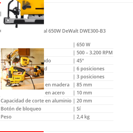
DETALLES
Caladora profesional 650W DeWalt DWE300-B3
Potencia
| 650 W
Velocidad sin carga
| 500 – 3.200 RPM
Capacidad de biselado
| 45°
Control de velocidad
| 6 posiciones
Acción orbital
| 3 posiciones
Capacidad de corte en madera
| 85 mm
Capacidad de corte en acero
| 10 mm
Capacidad de corte en aluminio
| 20 mm
Botón de bloqueo
| Sí
Peso
| 2,4 kg