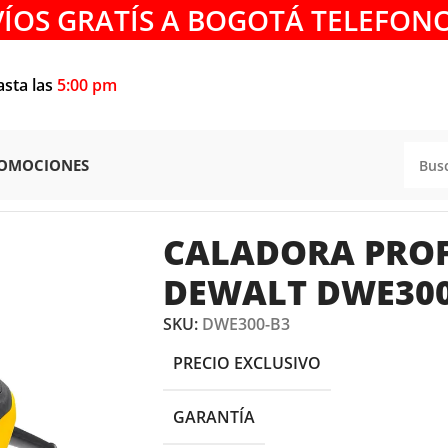
VÍOS GRATÍS A BOGOTÁ TELEFONO
asta las
5:00 pm
OMOCIONES
RAS Y REBORDEADORAS
/
CALADORAS
/
CALADORA PROFESI
CALADORA PROF
DEWALT DWE300
SKU:
DWE300-B3
PRECIO EXCLUSIVO
GARANTÍA