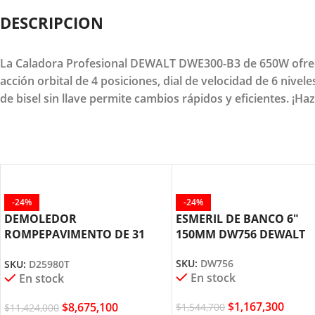
DESCRIPCION
La Caladora Profesional DEWALT DWE300-B3 de 650W ofrece 
acción orbital de 4 posiciones, dial de velocidad de 6 niv
de bisel sin llave permite cambios rápidos y eficientes. ¡H
-24%
-24%
DEMOLEDOR
ESMERIL DE BANCO 6″
ROMPEPAVIMENTO DE 31
150MM DW756 DEWALT
KILOS HEX 28MM D25980T
SKU:
DW756
SKU:
D25980T
DEWALT
En stock
En stock
$
1,167,300
$
8,675,100
$
1,544,700
$
11,424,000