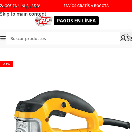
Skip to navigation
PAGOS EN LÍNEA - ADDI
ENVÍOS GRATÍS A BOGOTÁ
Skip to main content
PAGOS EN LÍNEA
/
CEPILLOS, RUTEADORAS Y REBORDEADORAS
/
CALADORAS
-14%