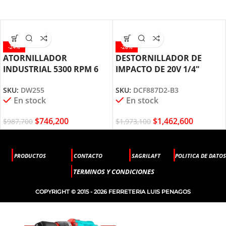
-24%
-26%
ATORNILLADOR
DESTORNILLADOR DE
INDUSTRIAL 5300 RPM 6
IMPACTO DE 20V 1/4″
AMPERIOS DW255 DEWALT
DCF887D2 DEWALT
SKU:
DW255
SKU:
DCF887D2-B3
En stock
En stock
$
746,200
$
1,462,600
$
987,700
$
1,973,100
PRODUCTOS
CONTACTO
SAGRILAFT
POLITICA DE DATOS
TERMINOS Y CONDICIONES
COPYRIGHT © 2015 - 2026 FERRETERIA LUIS PENAGOS