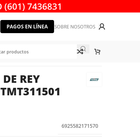
 (601) 7436831
PAGOS EN LÍNEA
SOBRE NOSOTROS
T311501 TOTAL TOOLS
 DE REY
 TMT311501
6925582171570