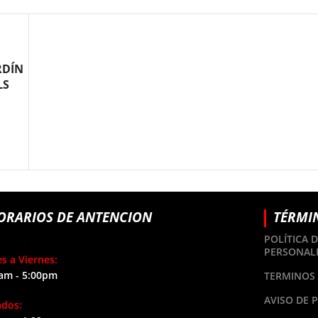
RDÍN
LS
ORARIOS DE ANTENCION
TÉRMI
POLÍTICA 
PERSONAL
s a Viernes:
am - 5:00pm
TERMINOS 
AVISO DE 
ados: