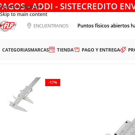
PAGOS - ADDI - SISTECREDITO EN
Skip to navigation
Skip to main content
Puntos físicos abiertos h
ENCUENTRANOS
CATEGORIAS
MARCAS
TIENDA
PAGO Y ENTREGA
PR
Tienda
/
HERRAMIENTAS DE MEDICIÓN
/
INSTRUMENTOS DE
-17%