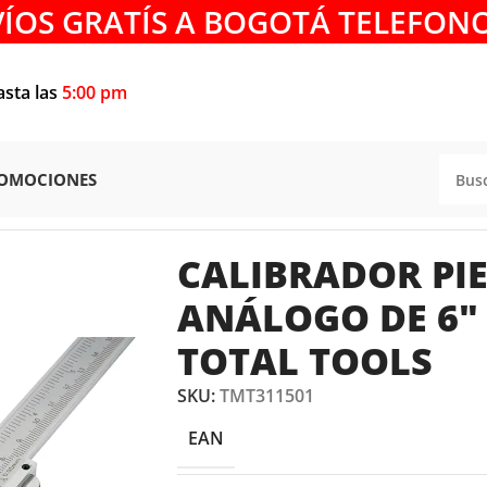
VÍOS GRATÍS A BOGOTÁ TELEFONO
asta las
5:00 pm
OMOCIONES
 MEDICION
/
CALIBRADOR PIE DE REY ANÁLOGO DE 6″ TM
CALIBRADOR PIE
ANÁLOGO DE 6″
TOTAL TOOLS
SKU:
TMT311501
EAN