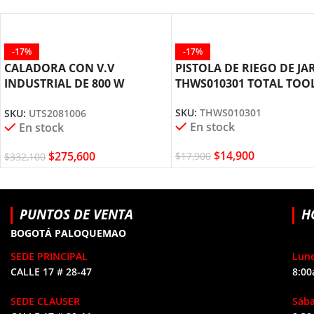
-17%
-17%
CALADORA CON V.V
PISTOLA DE RIEGO DE JA
INDUSTRIAL DE 800 W
THWS010301 TOTAL TOO
UTS2081006 TOTAL TOOLS
SKU:
THWS010301
SKU:
UTS2081006
En stock
En stock
$
14,900
$
275,600
$
17,900
$
332,100
PUNTOS DE VENTA
H
BOGOTÁ PALOQUEMAO
SEDE PRINCIPAL
Lune
CALLE 17 # 28-47
8:00
SEDE CLAUSER
Sáb