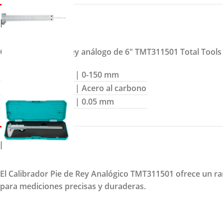
DETALLES
Calibrador pie de rey análogo de 6″ TMT311501 Total Tools
Rango de Medición
| 0-150 mm
Material
| Acero al carbono
Escala
| 0.05 mm
DESCRIPCION
El Calibrador Pie de Rey Analógico TMT311501 ofrece un ra
para mediciones precisas y duraderas.