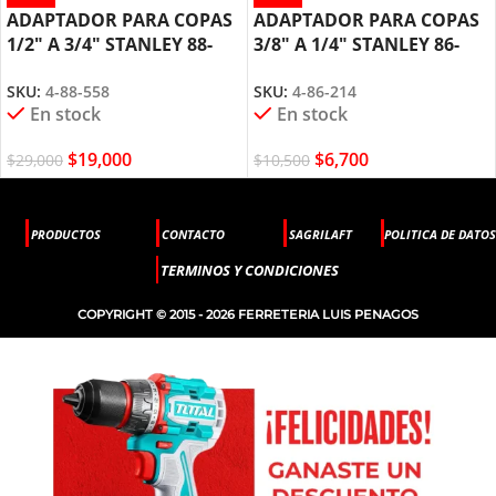
ADAPTADOR PARA COPAS
ADAPTADOR PARA COPAS
1/2″ A 3/4″ STANLEY 88-
3/8″ A 1/4″ STANLEY 86-
558
214
SKU:
4-88-558
SKU:
4-86-214
En stock
En stock
$
19,000
$
6,700
$
29,000
$
10,500
PRODUCTOS
CONTACTO
SAGRILAFT
POLITICA DE DATOS
TERMINOS Y CONDICIONES
COPYRIGHT © 2015 - 2026 FERRETERIA LUIS PENAGOS