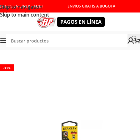
Skip to navigation
PAGOS EN LÍNEA - ADDI
ENVÍOS GRATÍS A BOGOTÁ
Skip to main content
PAGOS EN LÍNEA
AMIENTAS MANUALES
/
COPAS Y RATCHET
/
COPAS BRISTOL
-33%