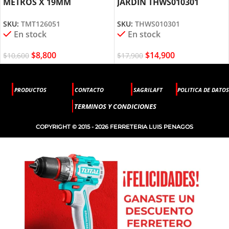
METROS X 19MM
JARDÍN THWS010301
TMT126051 TOTAL TOOLS
TOTAL TOOLS
SKU:
TMT126051
SKU:
THWS010301
En stock
En stock
$
8,800
$
14,900
$
10,600
$
17,900
PRODUCTOS
CONTACTO
SAGRILAFT
POLITICA DE DATOS
TERMINOS Y CONDICIONES
COPYRIGHT © 2015 - 2026 FERRETERIA LUIS PENAGOS