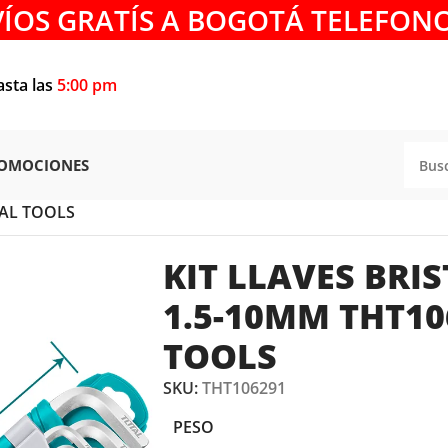
VÍOS GRATÍS A BOGOTÁ TELEFONO
asta las
5:00 pm
OMOCIONES
Y LLAVES
/
LLAVES BRISTOL
/
TAL TOOLS
KIT LLAVES BRI
1.5-10MM THT10
TOOLS
SKU:
THT106291
PESO