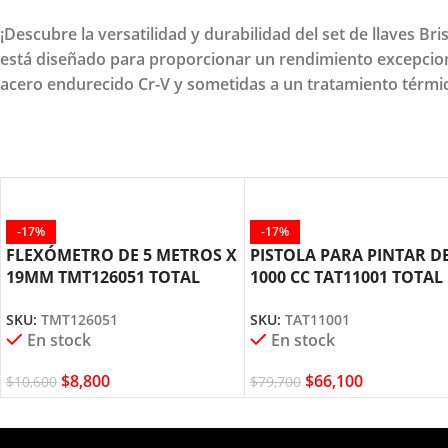
¡Descubre la versatilidad y durabilidad del set de llaves B
está diseñado para proporcionar un rendimiento excepciona
acero endurecido Cr-V y sometidas a un tratamiento térmico
-17%
-17%
FLEXÓMETRO DE 5 METROS X
PISTOLA PARA PINTAR D
19MM TMT126051 TOTAL
1000 CC TAT11001 TOTAL
TOOLS
TOOLS
SKU:
TMT126051
SKU:
TAT11001
En stock
En stock
$
8,800
$
66,100
$
10,600
$
79,700