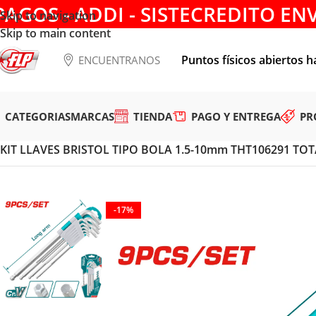
PAGOS - ADDI - SISTECREDITO EN
Skip to navigation
Skip to main content
Puntos físicos abiertos h
ENCUENTRANOS
CATEGORIAS
MARCAS
TIENDA
PAGO Y ENTREGA
PR
Tienda
/
HERRAMIENTAS MANUALES
/
DESTORNILLADORES 
KIT LLAVES BRISTOL TIPO BOLA 1.5-10mm THT106291 TO
-17%