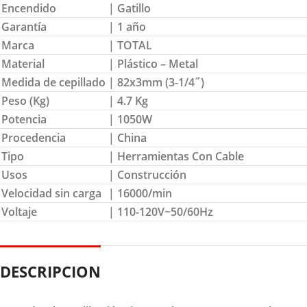
Encendido
| Gatillo
Garantía
| 1 año
Marca
| TOTAL
Material
| Plástico – Metal
Medida de cepillado
| 82x3mm (3-1/4˝)
Peso (Kg)
| 4.7 Kg
Potencia
| 1050W
Procedencia
| China
Tipo
| Herramientas Con Cable
Usos
| Construcción
Velocidad sin carga
| 16000/min
Voltaje
| 110-120V~50/60Hz
DESCRIPCION