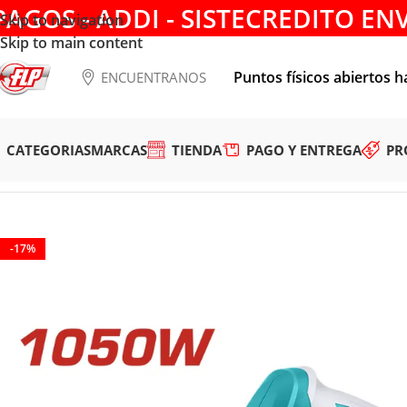
PAGOS - ADDI - SISTECREDITO EN
Skip to navigation
Skip to main content
Puntos físicos abiertos h
ENCUENTRANOS
CATEGORIAS
MARCAS
TIENDA
PAGO Y ENTREGA
PR
Tienda
/
HERRAMIENTAS ELÉCTRICAS
/
CEPILLOS, RUTEADO
-17%