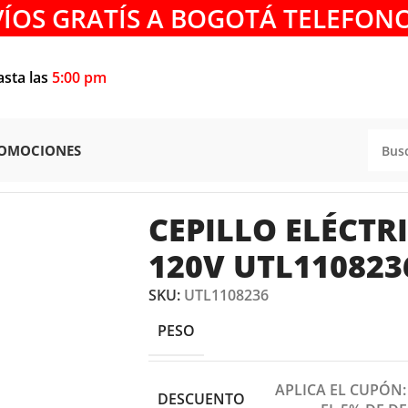
VÍOS GRATÍS A BOGOTÁ TELEFONO
asta las
5:00 pm
OMOCIONES
RAS Y REBORDEADORAS
/
CEPILLO ELÉCTRICO DE 1050W 12
CEPILLO ELÉCTR
120V UTL110823
SKU:
UTL1108236
PESO
APLICA EL CUPÓN
DESCUENTO