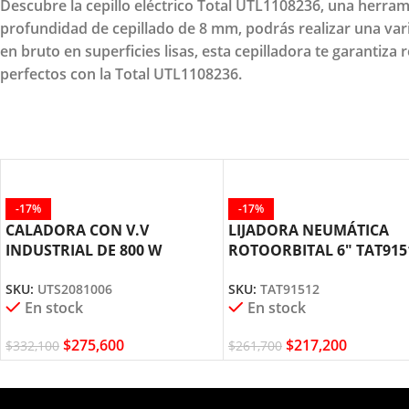
Descubre la cepillo eléctrico Total UTL1108236, una herrami
profundidad de cepillado de 8 mm, podrás realizar una var
en bruto en superficies lisas, esta cepilladora te garantiza
perfectos con la Total UTL1108236.
-17%
-17%
CALADORA CON V.V
LIJADORA NEUMÁTICA
INDUSTRIAL DE 800 W
ROTOORBITAL 6″ TAT915
UTS2081006 TOTAL TOOLS
TOTAL TOOLS
SKU:
UTS2081006
SKU:
TAT91512
En stock
En stock
$
275,600
$
217,200
$
332,100
$
261,700