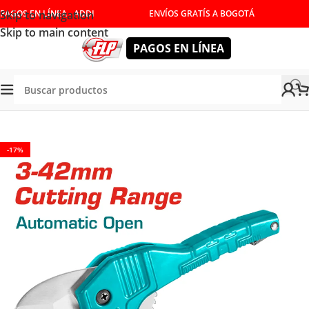
Skip to navigation
PAGOS EN LÍNEA - ADDI
ENVÍOS GRATÍS A BOGOTÁ
Skip to main content
PAGOS EN LÍNEA
NUALES
/
LLAVES PARA TUBO Y CORTA TUBOS
/
CORTATUBO
-17%