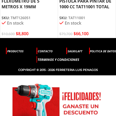
FLEXÓMETRO DE 5
PISTOLA PARA PINTAR DE
METROS X 19MM
1000 CC TAT11001 TOTAL
TMT126051 TOTAL TOOLS
TOOLS
SKU:
TMT126051
SKU:
TAT11001
En stock
En stock
$
8,800
$
66,100
$
10,600
$
79,700
PRODUCTOS
CONTACTO
SAGRILAFT
POLITICA DE DATOS
TERMINOS Y CONDICIONES
COPYRIGHT © 2015 - 2026 FERRETERIA LUIS PENAGOS