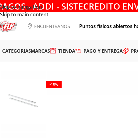
PAGOS - ADDI - SISTECREDITO EN
Skip to navigation
Skip to main content
Puntos físicos abiertos h
ENCUENTRANOS
CATEGORIAS
MARCAS
TIENDA
PAGO Y ENTREGA
PR
Tienda
/
ACCESORIOS
/
CONSUMIBLES
/
HERRAMIENTAS COR
-10%