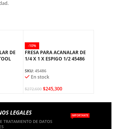
idad.
-10%
-10%
LAR DE
FRESA PARA ACANALAR DE
FRESA PARA A
 TOOL
1/4 X 1 X ESPIGO 1/2 45486
1/8 45200 AM
AMANA TOOL
SKU:
45200
SKU:
45486
En stock
En stock
$
98,60
$
245,300
$
109,500
$
272,600
NOS LEGALES
IMPORTANTE
DE TRATAMIENTO DE DATOS
ES