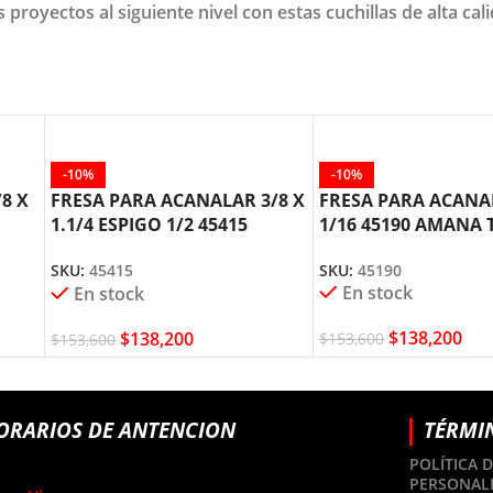
proyectos al siguiente nivel con estas cuchillas de alta cal
-10%
-10%
8 X
FRESA PARA ACANALAR 3/8 X
FRESA PARA ACANA
1.1/4 ESPIGO 1/2 45415
1/16 45190 AMANA
AMANA TOOL
SKU:
45190
SKU:
45415
En stock
En stock
$
138,200
$
138,200
$
153,600
$
153,600
ORARIOS DE ANTENCION
TÉRMI
POLÍTICA 
PERSONAL