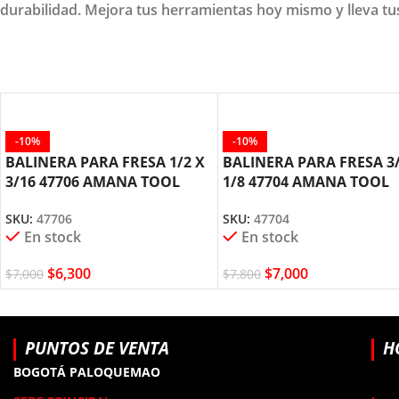
durabilidad. Mejora tus herramientas hoy mismo y lleva tus 
-10%
-10%
BALINERA PARA FRESA 1/2 X
BALINERA PARA FRESA 3/
3/16 47706 AMANA TOOL
1/8 47704 AMANA TOOL
SKU:
47706
SKU:
47704
En stock
En stock
$
6,300
$
7,000
$
7,000
$
7,800
PUNTOS DE VENTA
H
BOGOTÁ PALOQUEMAO