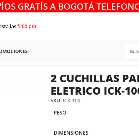
VÍOS GRATÍS A BOGOTÁ TELEFONO
asta las
5:00 pm
OMOCIONES
TE
/
2 CUCHILLAS PARA CEPILLO ELETRICO ICK-100 AMANA
2 CUCHILLAS PA
ELETRICO ICK-1
SKU:
ICK-100
PESO
DIMENSIONES