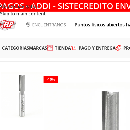
PAGOS - ADDI - SISTECREDITO EN
Skip to navigation
Skip to main content
Puntos físicos abiertos h
ENCUENTRANOS
CATEGORIAS
MARCAS
TIENDA
PAGO Y ENTREGA
PR
Tienda
/
HERRAMIENTAS DE CORTE
/
FRESAS
/
ACANALAR
/
FRE
-10%