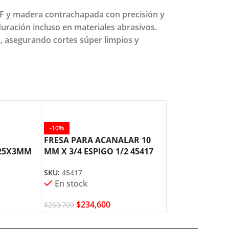
DF y madera contrachapada con precisión y
uración incluso en materiales abrasivos.
s, asegurando cortes súper limpios y
-10%
-10%
FRESA PARA ACANALAR 10
FRESA PARA A
25X3MM
MM X 3/4 ESPIGO 1/2 45417
1/4 X 1 X ESPI
A TOOL
AMANA TOOL
AMANA TOOL
SKU:
45417
SKU:
45486
En stock
En stock
$
234,600
$
245,3
$
260,700
$
272,600