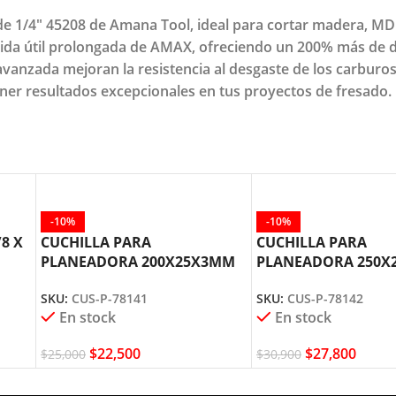
 de 1/4" 45208 de Amana Tool, ideal para cortar madera, M
 vida útil prolongada de AMAX, ofreciendo un 200% más de d
avanzada mejoran la resistencia al desgaste de los carburo
ner resultados excepcionales en tus proyectos de fresado.
-10%
-10%
8 X
CUCHILLA PARA
CUCHILLA PARA
PLANEADORA 200X25X3MM
PLANEADORA 250X
CUS-P-78141 AMANA TOOL
CUS-P-78142 AMAN
SKU:
CUS-P-78141
SKU:
CUS-P-78142
En stock
En stock
$
22,500
$
27,800
$
25,000
$
30,900