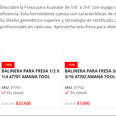
Descubre la Fresa para Acanalar de 1/4" x 3/4" con espigo
eficiencia. Esta herramienta cuenta con características de
Su diseño geométrico superior y tecnología de rectificado 
profesionales en cada uso. Aprovecha esta fresa para obte
-10%
-10%
BALINERA PARA FRESA 1/2 X
BALINERA PARA FRESA 3/
1/4 47701 AMANA TOOL
3/16 47702 AMANA TOOL
SKU:
47701
SKU:
47702
En stock
En stock
$
23,600
$
7,000
$
26,200
$
7,800