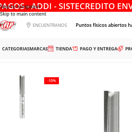
PAGOS - ADDI - SISTECREDITO EN
Skip to navigation
Skip to main content
Puntos físicos abiertos h
ENCUENTRANOS
CATEGORIAS
MARCAS
TIENDA
PAGO Y ENTREGA
PR
Tienda
/
HERRAMIENTAS DE CORTE
/
FRESAS
/
ACANALAR
/
FRE
-10%