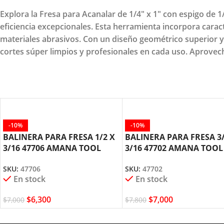
Explora la Fresa para Acanalar de 1/4" x 1" con espigo d
eficiencia excepcionales. Esta herramienta incorpora cara
materiales abrasivos. Con un diseño geométrico superior y 
cortes súper limpios y profesionales en cada uso. Aprovech
-10%
-10%
BALINERA PARA FRESA 1/2 X
BALINERA PARA FRESA 3/
3/16 47706 AMANA TOOL
3/16 47702 AMANA TOOL
SKU:
47706
SKU:
47702
En stock
En stock
$
6,300
$
7,000
$
7,000
$
7,800