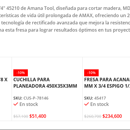
e 1/4" 45210 de Amana Tool, diseñada para cortar madera, 
cterísticas de vida útil prolongada de AMAX, ofreciendo un
tecnología de rectificado avanzada que mejora la resistenci
a esta fresa para lograr resultados óptimos en tus proyect
-10%
-10%
8 X
CUCHILLA PARA
FRESA PARA ACANA
PLANEADORA 450X35X3MM
MM X 3/4 ESPIGO 1/
CUS-P-78146 AMANA TOOL
AMANA TOOL
SKU:
CUS-P-78146
SKU:
45417
En stock
En stock
$
51,400
$
234,600
$
57,100
$
260,700