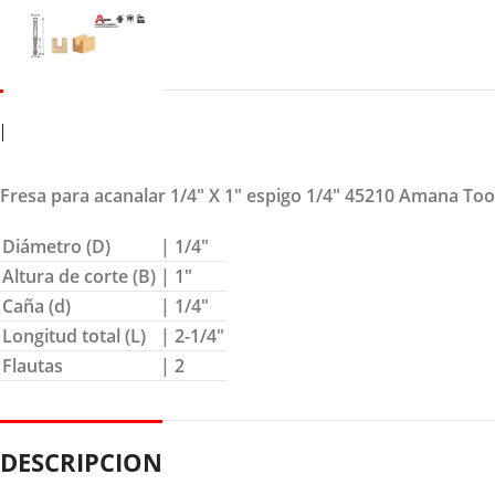
DETALLES
Fresa para acanalar 1/4″ X 1″ espigo 1/4″ 45210 Amana Too
Diámetro (D)
| 1/4″
Altura de corte (B)
| 1″
Caña (d)
| 1/4″
Longitud total (L)
| 2-1/4″
Flautas
| 2
DESCRIPCION