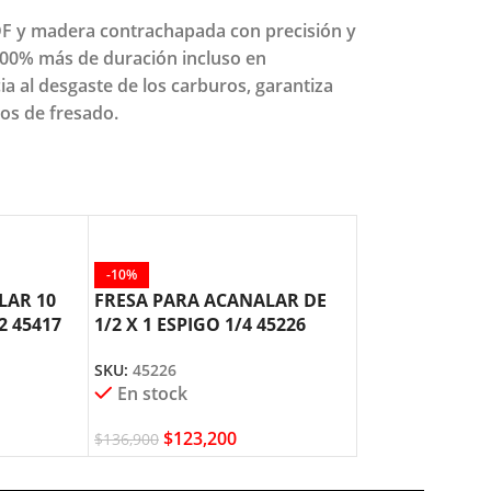
MDF y madera contrachapada con precisión y
 200% más de duración incluso en
a al desgaste de los carburos, garantiza
os de fresado.
-10%
-10%
LAR 10
FRESA PARA ACANALAR DE
FRESA PARA A
2 45417
1/2 X 1 ESPIGO 1/4 45226
1/4 X 1 X ESPI
AMANA TOOL
AMANA TOOL
SKU:
45226
SKU:
45486
En stock
En stock
$
123,200
$
245,3
$
136,900
$
272,600