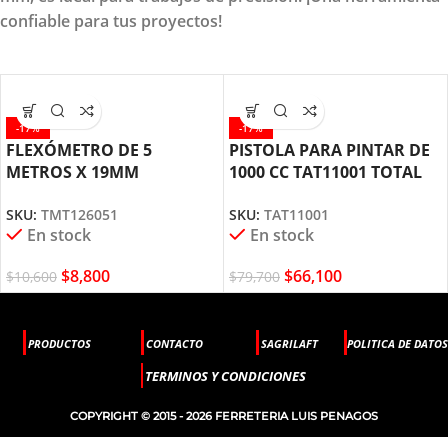
confiable para tus proyectos!
-17%
-17%
FLEXÓMETRO DE 5
PISTOLA PARA PINTAR DE
METROS X 19MM
1000 CC TAT11001 TOTAL
TMT126051 TOTAL TOOLS
TOOLS
SKU:
TMT126051
SKU:
TAT11001
En stock
En stock
$
8,800
$
66,100
$
10,600
$
79,700
PRODUCTOS
CONTACTO
SAGRILAFT
POLITICA DE DATOS
TERMINOS Y CONDICIONES
COPYRIGHT © 2015 - 2026 FERRETERIA LUIS PENAGOS