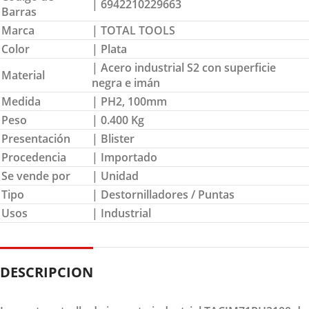
| 6942210229663
Barras
Marca
| TOTAL TOOLS
Color
| Plata
| Acero industrial S2 con superficie
Material
negra e imán
Medida
| PH2, 100mm
Peso
| 0.400 Kg
Presentación
| Blister
Procedencia
| Importado
Se vende por
| Unidad
Tipo
| Destornilladores / Puntas
Usos
| Industrial
DESCRIPCION