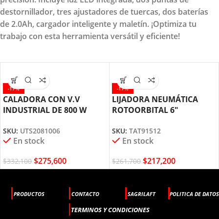
destornillador, tres ajustadores de tuercas, dos baterías
de 2.0Ah, cargador inteligente y maletín. ¡Optimiza tu
trabajo con esta herramienta versátil y eficiente!
-17%
-17%
CALADORA CON V.V
LIJADORA NEUMÁTICA
INDUSTRIAL DE 800 W
ROTOORBITAL 6″
UTS2081006 TOTAL TOOLS
TAT91512 TOTAL TOOLS
SKU:
UTS2081006
SKU:
TAT91512
En stock
En stock
$
275,600
$
217,200
$
332,100
$
261,700
PRODUCTOS
CONTACTO
SAGRILAFT
POLITICA DE DATOS
TERMINOS Y CONDICIONES