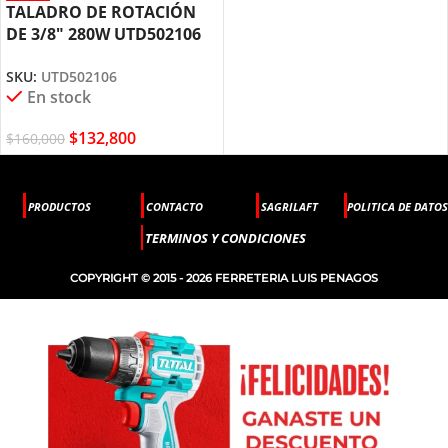
TALADRO DE ROTACIÓN
DE 3/8″ 280W UTD502106
TOTAL TOOLS
SKU:
UTD502106
En stock
$
132,800
$
160,000
PRODUCTOS
CONTACTO
SAGRILAFT
POLITICA DE DATOS
TERMINOS Y CONDICIONES
COPYRIGHT © 2015 - 2026 FERRETERIA LUIS PENAGOS