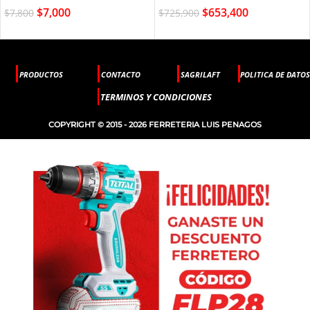
$
7,000
$
653,400
$
7,800
$
725,900
PRODUCTOS
CONTACTO
SAGRILAFT
POLITICA DE DATOS
TERMINOS Y CONDICIONES
COPYRIGHT © 2015 - 2026 FERRETERIA LUIS PENAGOS