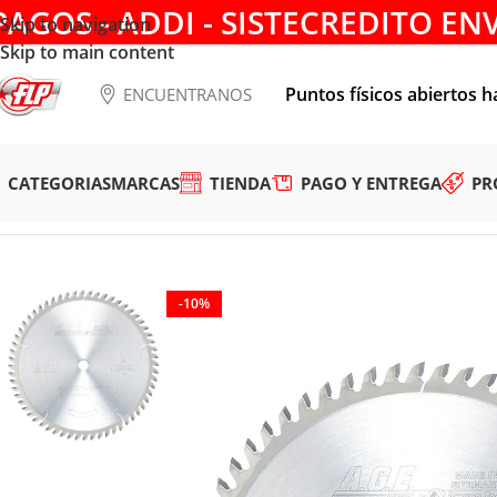
PAGOS - ADDI - SISTECREDITO EN
Skip to navigation
Skip to main content
Puntos físicos abiertos h
ENCUENTRANOS
CATEGORIAS
MARCAS
TIENDA
PAGO Y ENTREGA
PR
Tienda
/
HERRAMIENTAS DE CORTE
/
DISCOS PARA SIERRA
/
M
-10%