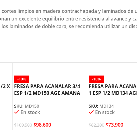
 cortes limpios en madera contrachapada y laminados de una
cionan un excelente equilibrio entre resistencia al avance y
de los laminados de doble cara, se recomienda utilizar un di
-10%
-10%
/2 X
FRESA PARA ACANALAR 3/4
FRESA PARA ACANAL
ESP 1/2 MD150 AGE AMANA
1 ESP 1/2 MD134 AG
TOOL
AMANA TOOL
SKU:
MD150
SKU:
MD134
En stock
En stock
$
98,600
$
73,900
$
109,500
$
82,200