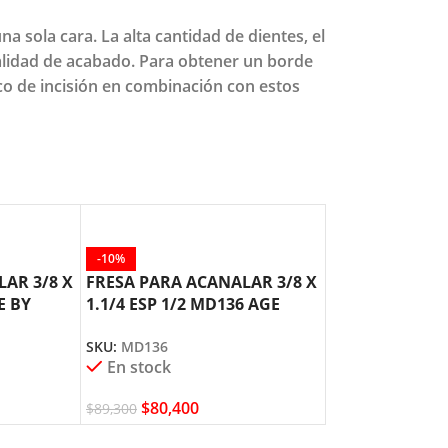
 sola cara. La alta cantidad de dientes, el
 calidad de acabado. Para obtener un borde
sco de incisión en combinación con estos
-10%
-10%
AR 3/8 X
FRESA PARA ACANALAR 3/8 X
FRESA PARA A
E BY
1.1/4 ESP 1/2 MD136 AGE
X 1 ESP 1/2 M
AMANA TOOL
AMANA TOOL
SKU:
MD136
SKU:
MD132
En stock
En stock
$
80,400
$
69,700
$
89,300
$
77,400