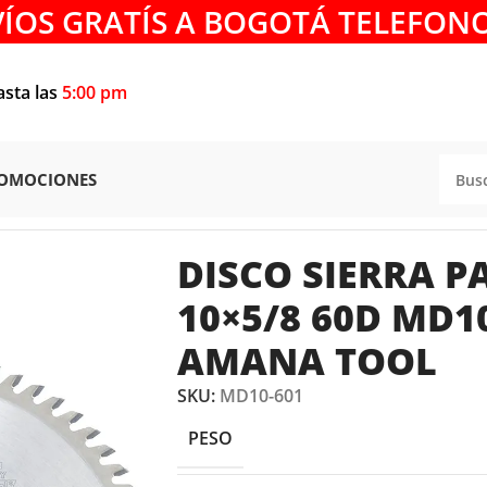
VÍOS GRATÍS A BOGOTÁ TELEFONO
asta las
5:00 pm
OMOCIONES
ADECOR
/
DISCO SIERRA PARA MADECOR 10×5/8 60D MD1
DISCO SIERRA 
10×5/8 60D MD1
AMANA TOOL
SKU:
MD10-601
PESO