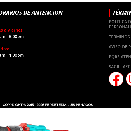
ORARIOS DE ANTENCION
TÉRMI
POLÍTICA 
PERSONAL
s a Viernes:
am - 5:00pm
TERMINOS 
AVISO DE 
ados:
am - 1:00pm
PQRS ATEN
SAGRILAFT
COPYRIGHT © 2015 - 2026 FERRETERIA LUIS PENAGOS