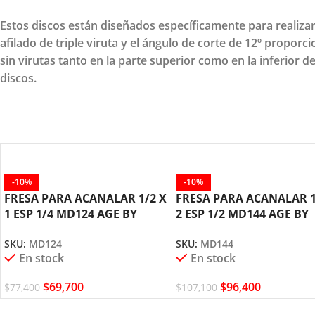
Estos discos están diseñados específicamente para realizar
afilado de triple viruta y el ángulo de corte de 12º propor
sin virutas tanto en la parte superior como en la inferior 
discos.
-10%
-10%
FRESA PARA ACANALAR 1/2 X
FRESA PARA ACANALAR 1
1 ESP 1/4 MD124 AGE BY
2 ESP 1/2 MD144 AGE BY
AMANA TOOL
AMANA TOOL
SKU:
MD124
SKU:
MD144
En stock
En stock
$
69,700
$
96,400
$
77,400
$
107,100