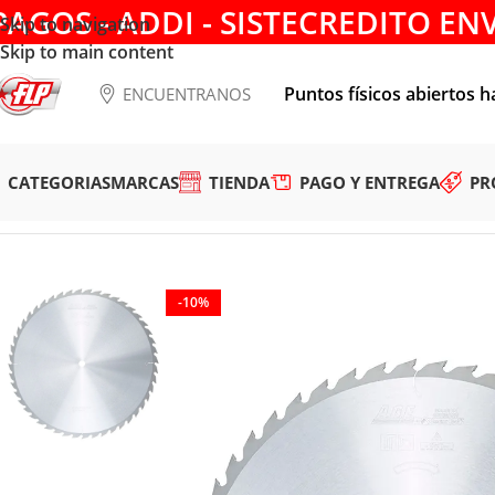
PAGOS - ADDI - SISTECREDITO EN
Skip to navigation
Skip to main content
Puntos físicos abiertos h
ENCUENTRANOS
CATEGORIAS
MARCAS
TIENDA
PAGO Y ENTREGA
PR
Tienda
/
HERRAMIENTAS DE CORTE
/
DISCOS PARA SIERRA
/
M
-10%