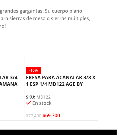
y grandes gargantas. Su cuerpo plano
para sierras de mesa o sierras múltiples,
mo!
-10%
-10%
LAR 3/4
FRESA PARA ACANALAR 3/8 X
FRESA PARA A
E AMANA
1 ESP 1/4 MD122 AGE BY
1.1/4 ESP 1/2
AMANA TOOL
AMANA TOOL
SKU:
MD122
SKU:
MD136
En stock
En stock
$
69,700
$
80,400
$
77,400
$
89,300