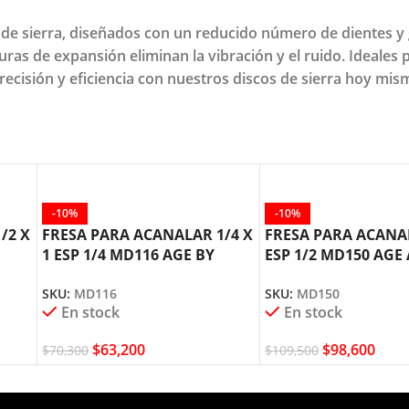
s de sierra, diseñados con un reducido número de dientes 
uras de expansión eliminan la vibración y el ruido. Ideales 
recisión y eficiencia con nuestros discos de sierra hoy mis
-10%
-10%
/2 X
FRESA PARA ACANALAR 1/4 X
FRESA PARA ACANA
1 ESP 1/4 MD116 AGE BY
ESP 1/2 MD150 AG
AMANA TOOL
TOOL
SKU:
MD116
SKU:
MD150
En stock
En stock
$
63,200
$
98,600
$
70,300
$
109,500