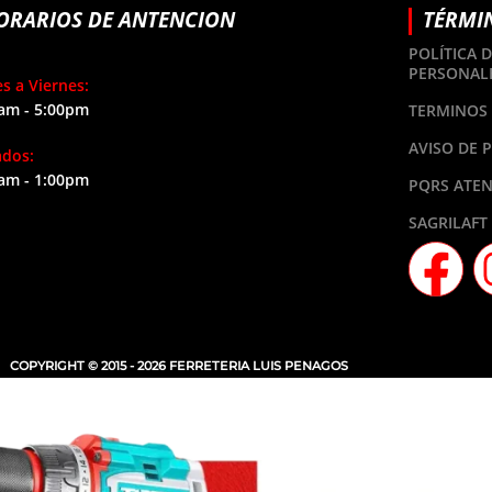
ORARIOS DE ANTENCION
TÉRMI
POLÍTICA 
PERSONAL
s a Viernes:
am - 5:00pm
TERMINOS 
AVISO DE 
ados:
am - 1:00pm
PQRS ATEN
SAGRILAFT
COPYRIGHT © 2015 - 2026 FERRETERIA LUIS PENAGOS