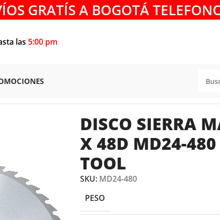
VÍOS GRATÍS A BOGOTÁ TELEFONO
asta las
5:00 pm
OMOCIONES
ADERA
/
DISCO SIERRA MADERA 24″ x 1″ x 48D MD24-480
DISCO SIERRA M
X 48D MD24-48
TOOL
SKU:
MD24-480
PESO