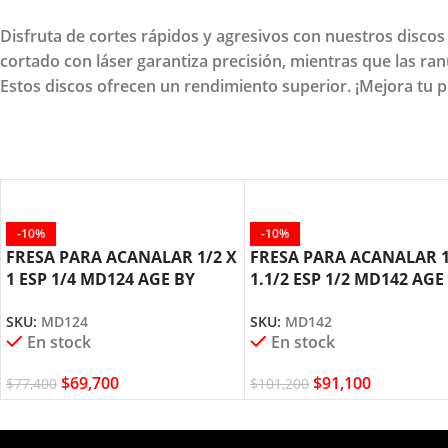
Disfruta de cortes rápidos y agresivos con nuestros disco
cortado con láser garantiza precisión, mientras que las ran
Estos discos ofrecen un rendimiento superior. ¡Mejora tu p
-10%
-10%
FRESA PARA ACANALAR 1/2 X
FRESA PARA ACANALAR 1
1 ESP 1/4 MD124 AGE BY
1.1/2 ESP 1/2 MD142 AGE
AMANA TOOL
AMANA TOOL
SKU:
MD124
SKU:
MD142
En stock
En stock
$
69,700
$
91,100
$
77,400
$
101,200