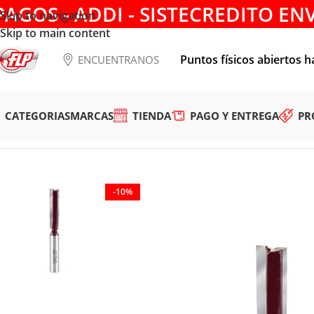
PAGOS - ADDI - SISTECREDITO EN
Skip to navigation
Skip to main content
Puntos físicos abiertos h
ENCUENTRANOS
CATEGORIAS
MARCAS
TIENDA
PAGO Y ENTREGA
PR
Tienda
/
HERRAMIENTAS DE CORTE
/
FRESAS
/
ACANALAR
/
FRE
-10%