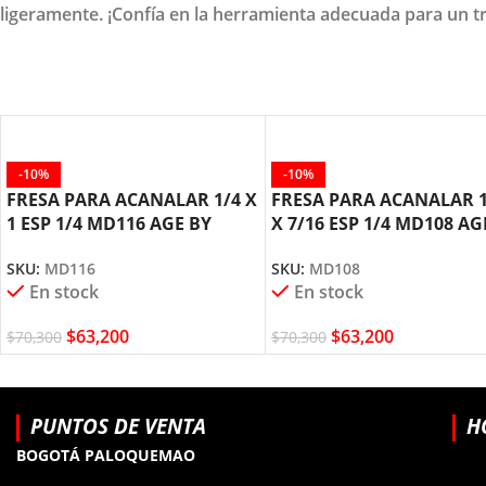
ligeramente. ¡Confía en la herramienta adecuada para un t
-10%
-10%
FRESA PARA ACANALAR 1/4 X
FRESA PARA ACANALAR 1
1 ESP 1/4 MD116 AGE BY
X 7/16 ESP 1/4 MD108 AG
AMANA TOOL
AMANA TOOL
SKU:
MD116
SKU:
MD108
En stock
En stock
$
63,200
$
63,200
$
70,300
$
70,300
PUNTOS DE VENTA
H
BOGOTÁ PALOQUEMAO