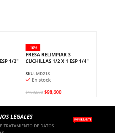
-10%
-10%
FRESA RELIMPIAR 3
FRESA RELIMPI
ESP 1/2″
CUCHILLAS 1/2 X 1 ESP 1/4″
CUCHILLAS 1/2″
AGE AMANA TOOL
AGE AMANA T
SKU:
MD218
SKU:
MD217
En stock
En stock
$
98,600
$
101,8
$
109,500
$
113,100
NOS LEGALES
IMPORTANTE
DE TRATAMIENTO DE DATOS
ES