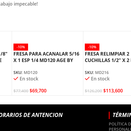
rabajo impecable!
-10%
-10%
/8″
FRESA PARA ACANALAR 5/16
FRESA RELIMPIAR 2
E
X 1 ESP 1/4 MD120 AGE BY
CUCHILLAS 1/2″ X 2 
AMANA TOOL
AGE AMANA TOOL
SKU:
MD120
SKU:
MD216
En stock
En stock
$
69,700
$
113,600
$
77,400
$
126,200
ORARIOS DE ANTENCION
TÉRMI
POLÍTICA 
PERSONAL