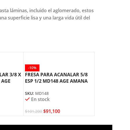
sta láminas, incluido el aglomerado, estos
a superficie lisa y una larga vida útil del
-10%
-10%
AR 3/8 X
FRESA PARA ACANALAR 5/8
FRESA PARA A
6 AGE
ESP 1/2 MD148 AGE AMANA
X 3/4″ ESP 1/
TOOL
AMANA TOOL
SKU:
MD148
SKU:
MD126
En stock
En stock
$
91,100
$
81,400
$
101,200
$
90,500