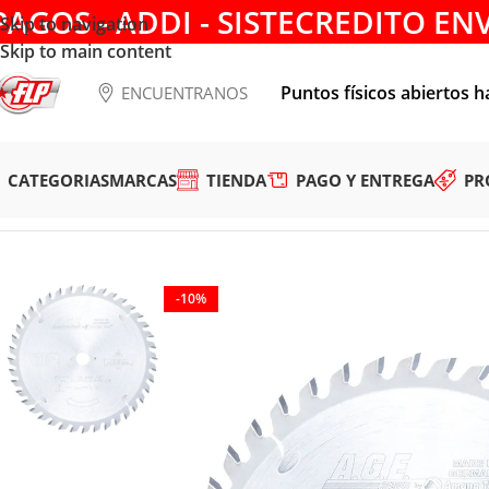
PAGOS - ADDI - SISTECREDITO EN
Skip to navigation
Skip to main content
Puntos físicos abiertos h
ENCUENTRANOS
CATEGORIAS
MARCAS
TIENDA
PAGO Y ENTREGA
PR
Tienda
/
HERRAMIENTAS DE CORTE
/
DISCOS PARA SIERRA
/
M
-10%