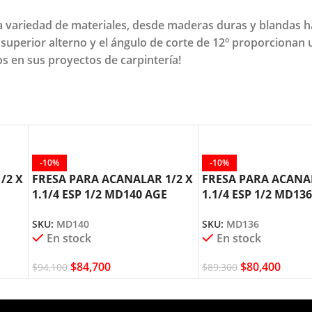
a variedad de materiales, desde maderas duras y blandas ha
 superior alterno y el ángulo de corte de 12º proporcionan un
os en sus proyectos de carpintería!
-10%
-10%
/2 X
FRESA PARA ACANALAR 1/2 X
FRESA PARA ACANAL
1.1/4 ESP 1/2 MD140 AGE
1.1/4 ESP 1/2 MD13
AMANA TOOL
AMANA TOOL
SKU:
MD140
SKU:
MD136
En stock
En stock
$
84,700
$
80,400
$
94,100
$
89,300