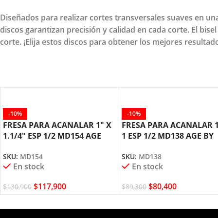
Diseñados para realizar cortes transversales suaves en un
discos garantizan precisión y calidad en cada corte. El bisel
corte. ¡Elija estos discos para obtener los mejores resultad
-10%
-10%
FRESA PARA ACANALAR 1″ X
FRESA PARA ACANALAR 1
1.1/4″ ESP 1/2 MD154 AGE
1 ESP 1/2 MD138 AGE BY
AMANA TOOL
AMANA TOOL
SKU:
MD154
SKU:
MD138
En stock
En stock
$
117,900
$
80,400
$
130,900
$
89,300