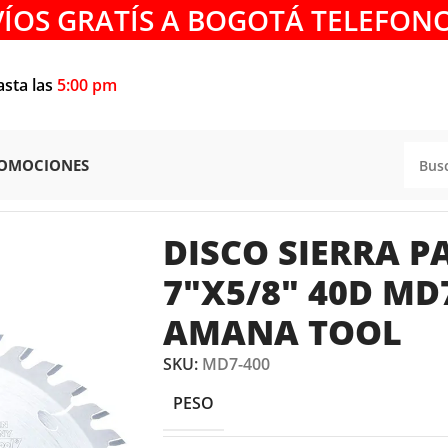
VÍOS GRATÍS A BOGOTÁ TELEFONO
asta las
5:00 pm
OMOCIONES
ADERA
/
DISCO SIERRA PARA MADERA 7″x5/8″ 40D MD7-4
DISCO SIERRA 
7″X5/8″ 40D MD
AMANA TOOL
SKU:
MD7-400
PESO