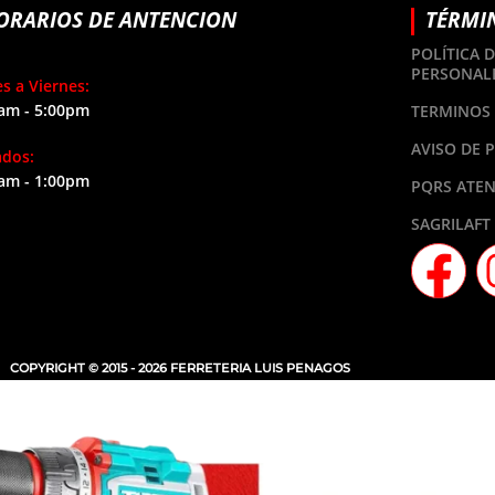
ORARIOS DE ANTENCION
TÉRMI
POLÍTICA 
PERSONAL
s a Viernes:
am - 5:00pm
TERMINOS 
AVISO DE 
ados:
am - 1:00pm
PQRS ATEN
SAGRILAFT
COPYRIGHT © 2015 - 2026 FERRETERIA LUIS PENAGOS