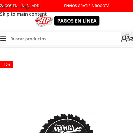
Skip to navigation
PAGOS EN LÍNEA - ADDI
ENVÍOS GRATÍS A BOGOTÁ
Skip to main content
PAGOS EN LÍNEA
/
HERRAMIENTAS DE CORTE
/
DISCOS PARA SIERRA
/
MADERA
-10%