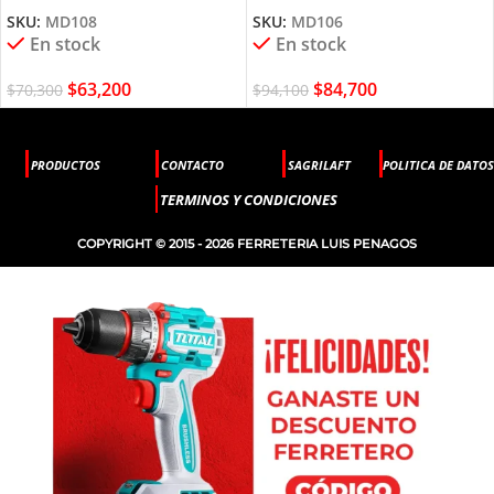
SKU:
MD108
SKU:
MD106
En stock
En stock
$
63,200
$
84,700
$
70,300
$
94,100
PRODUCTOS
CONTACTO
SAGRILAFT
POLITICA DE DATOS
TERMINOS Y CONDICIONES
COPYRIGHT © 2015 - 2026 FERRETERIA LUIS PENAGOS