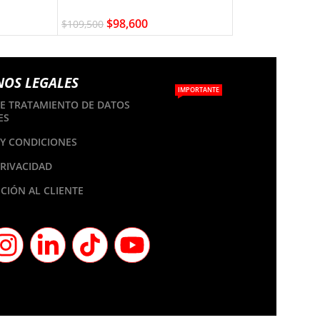
$
98,600
$
69,700
$
109,500
$
77,400
NOS LEGALES
IMPORTANTE
DE TRATAMIENTO DE DATOS
ES
Y CONDICIONES
PRIVACIDAD
CIÓN AL CLIENTE