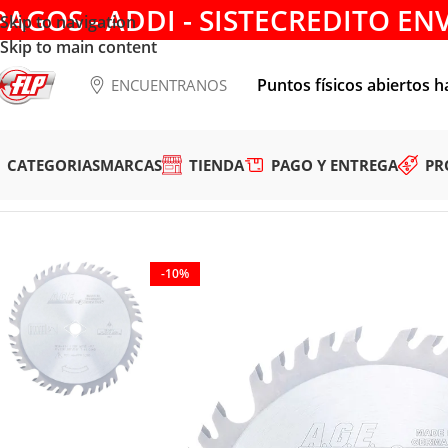
PAGOS - ADDI - SISTECREDITO EN
Skip to navigation
Skip to main content
Puntos físicos abiertos h
ENCUENTRANOS
CATEGORIAS
MARCAS
TIENDA
PAGO Y ENTREGA
PR
Tienda
/
HERRAMIENTAS DE CORTE
/
DISCOS PARA SIERRA
/
M
-10%