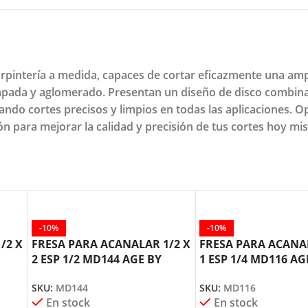
arpintería a medida, capaces de cortar eficazmente una amp
pada y aglomerado. Presentan un diseño de disco combina
ndo cortes precisos y limpios en todas las aplicaciones. Opt
ión para mejorar la calidad y precisión de tus cortes hoy mi
-10%
-10%
/2 X
FRESA PARA ACANALAR 1/2 X
FRESA PARA ACANAL
2 ESP 1/2 MD144 AGE BY
1 ESP 1/4 MD116 AG
AMANA TOOL
AMANA TOOL
SKU:
MD144
SKU:
MD116
En stock
En stock