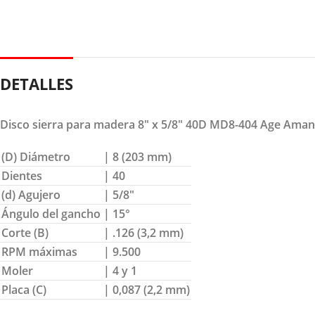
DETALLES
Disco sierra para madera 8″ x 5/8″ 40D MD8-404 Age Ama
(D) Diámetro
| 8 (203 mm)
Dientes
| 40
(d) Agujero
| 5/8″
Ángulo del gancho
| 15°
Corte (B)
| .126 (3,2 mm)
RPM máximas
| 9.500
Moler
| 4 y 1
Placa (C)
| 0,087 (2,2 mm)