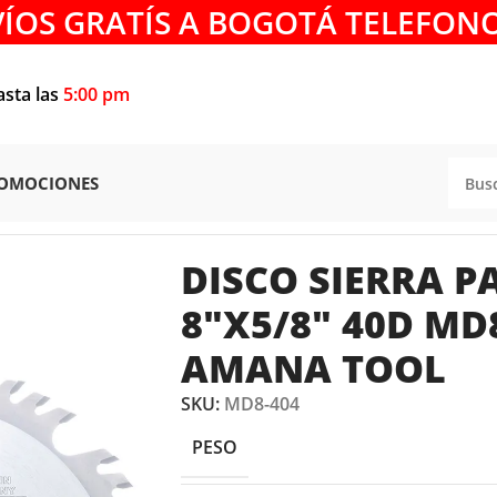
VÍOS GRATÍS A BOGOTÁ TELEFONO
asta las
5:00 pm
OMOCIONES
ADERA
/
DISCO SIERRA PARA MADERA 8″x5/8″ 40D MD8-4
DISCO SIERRA 
8″X5/8″ 40D MD
AMANA TOOL
SKU:
MD8-404
PESO