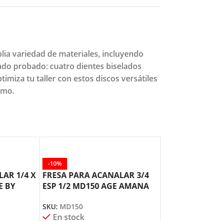
lia variedad de materiales, incluyendo
do probado: cuatro dientes biselados
imiza tu taller con estos discos versátiles
smo.
-10%
-10%
AR 1/4 X
FRESA PARA ACANALAR 3/4
FRESA PARA A
E BY
ESP 1/2 MD150 AGE AMANA
1 ESP 1/4 MD1
TOOL
AMANA TOOL
SKU:
MD150
SKU:
MD122
En stock
En stock