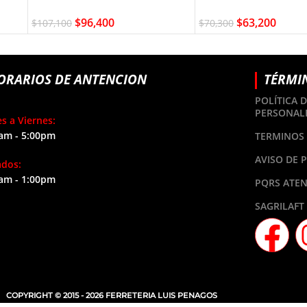
$
96,400
$
63,200
$
107,100
$
70,300
ORARIOS DE ANTENCION
TÉRMI
POLÍTICA 
PERSONAL
s a Viernes:
am - 5:00pm
TERMINOS 
AVISO DE 
ados:
am - 1:00pm
PQRS ATEN
SAGRILAFT
COPYRIGHT © 2015 - 2026 FERRETERIA LUIS PENAGOS