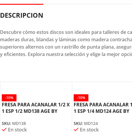
DESCRIPCION
Descubre cómo estos discos son ideales para talleres de c
maderas duras, blandas y láminas como madera contracha
superiores alternos con un rastrillo de punta plana, asegura
y eficientes. Explora nuestra selección y elige la mejor opc
-10%
-10%
FRESA PARA ACANALAR 1/2 X
FRESA PARA ACANALAR 1
1 ESP 1/2 MD138 AGE BY
1 ESP 1/4 MD124 AGE BY
AMANA TOOL
AMANA TOOL
SKU:
MD138
SKU:
MD124
En stock
En stock