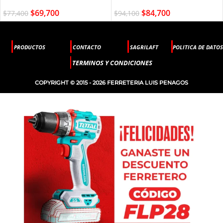
$
69,700
$
84,700
$
77,400
$
94,100
PRODUCTOS
CONTACTO
SAGRILAFT
POLITICA DE DATOS
TERMINOS Y CONDICIONES
COPYRIGHT © 2015 - 2026 FERRETERIA LUIS PENAGOS