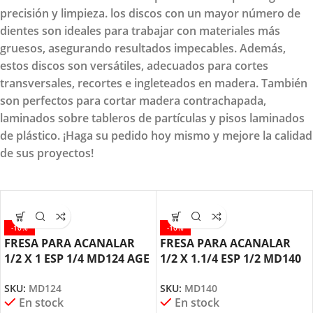
precisión y limpieza. los discos con un mayor número de
dientes son ideales para trabajar con materiales más
gruesos, asegurando resultados impecables. Además,
estos discos son versátiles, adecuados para cortes
transversales, recortes e ingleteados en madera. También
son perfectos para cortar madera contrachapada,
laminados sobre tableros de partículas y pisos laminados
de plástico. ¡Haga su pedido hoy mismo y mejore la calidad
de sus proyectos!
-10%
-10%
FRESA PARA ACANALAR
FRESA PARA ACANALAR
1/2 X 1 ESP 1/4 MD124 AGE
1/2 X 1.1/4 ESP 1/2 MD140
BY AMANA TOOL
AGE AMANA TOOL
SKU:
MD124
SKU:
MD140
En stock
En stock