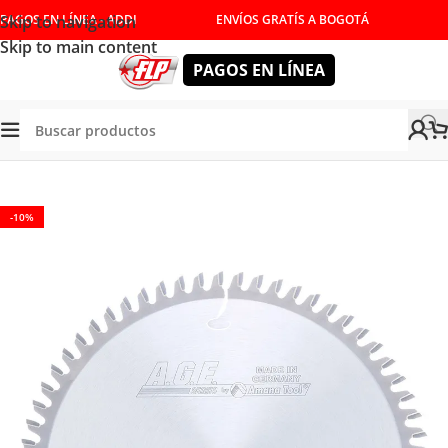
Skip to navigation
PAGOS EN LÍNEA - ADDI
ENVÍOS GRATÍS A BOGOTÁ
Skip to main content
PAGOS EN LÍNEA
HERRAMIENTAS DE CORTE
/
DISCOS PARA SIERRA
/
PLASTICO
-10%