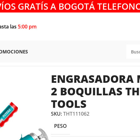
VÍOS GRATÍS A BOGOTÁ TELEFONO
asta las
5:00 pm
OMOCIONES
RASADORA MANUAL 600CC 2 BOQUILLAS THT111062 TOT
ENGRASADORA 
2 BOQUILLAS TH
TOOLS
SKU:
THT111062
PESO