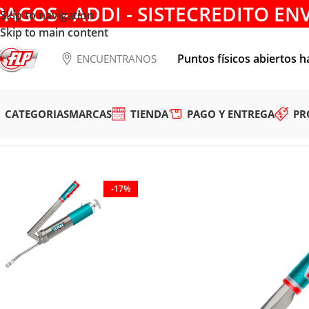
PAGOS - ADDI - SISTECREDITO EN
Skip to navigation
Skip to main content
Puntos físicos abiertos h
ENCUENTRANOS
CATEGORIAS
MARCAS
TIENDA
PAGO Y ENTREGA
PR
Tienda
/
HERRAMIENTAS MANUALES
/
ENGRASADORES
/
ENG
-17%