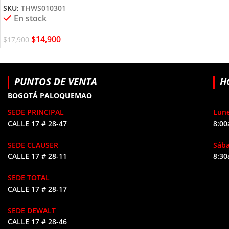
SKU:
THWS010301
En stock
$
14,900
$
17,900
PUNTOS DE VENTA
H
BOGOTÁ PALOQUEMAO
SEDE PRINCIPAL
Lune
CALLE 17 # 28-47
8:00
SEDE CLAUSER
Sáb
CALLE 17 # 28-11
8:30
SEDE TOTAL
CALLE 17 # 28-17
SEDE DEWALT
CALLE 17 # 28-46