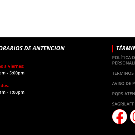
ORARIOS DE ANTENCION
TÉRMI
POLÍTICA 
PERSONAL
s a Viernes:
am - 5:00pm
TERMINOS 
AVISO DE 
ados:
am - 1:00pm
PQRS ATEN
SAGRILAFT