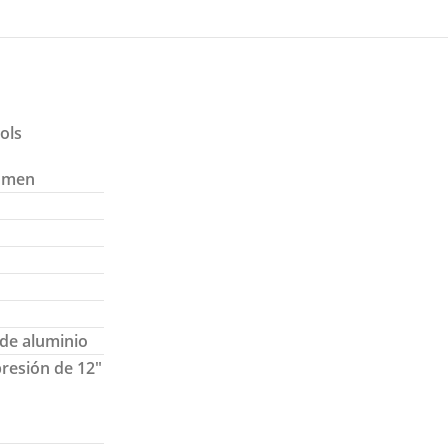
ols
lumen
 de aluminio
presión de 12″