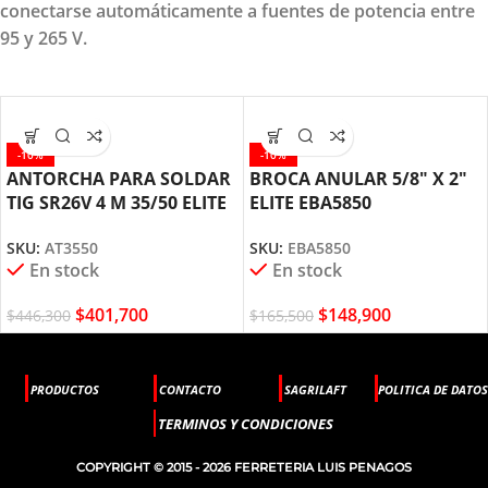
conectarse automáticamente a fuentes de potencia entre
95 y 265 V.
-10%
-10%
ANTORCHA PARA SOLDAR
BROCA ANULAR 5/8″ X 2″
TIG SR26V 4 M 35/50 ELITE
ELITE EBA5850
AT3550
SKU:
EBA5850
SKU:
AT3550
En stock
En stock
$
148,900
$
401,700
$
165,500
$
446,300
PRODUCTOS
CONTACTO
SAGRILAFT
POLITICA DE DATOS
TERMINOS Y CONDICIONES
COPYRIGHT © 2015 - 2026 FERRETERIA LUIS PENAGOS