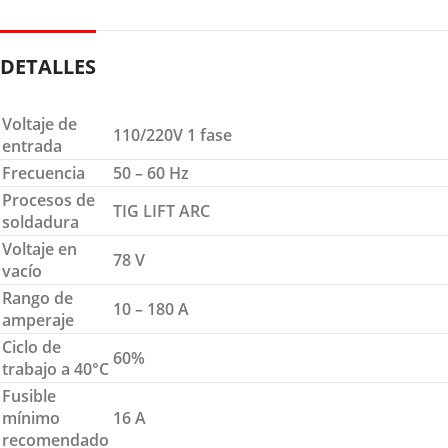
DETALLES
Voltaje de
110/220V 1 fase
entrada
Frecuencia
50 – 60 Hz
Procesos de
TIG LIFT ARC
soldadura
Voltaje en
78 V
vacío
Rango de
10 – 180 A
amperaje
Ciclo de
60%
trabajo a 40°C
Fusible
mínimo
16 A
recomendado