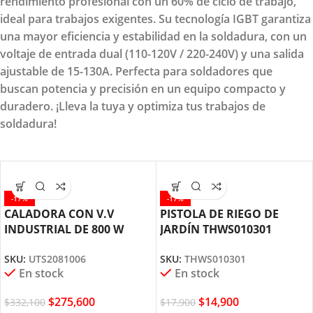
rendimiento profesional con un 60% de ciclo de trabajo,
ideal para trabajos exigentes. Su tecnología IGBT garantiza
una mayor eficiencia y estabilidad en la soldadura, con un
voltaje de entrada dual (110-120V / 220-240V) y una salida
ajustable de 15-130A. Perfecta para soldadores que
buscan potencia y precisión en un equipo compacto y
duradero. ¡Lleva la tuya y optimiza tus trabajos de
soldadura!
-17%
-17%
CALADORA CON V.V
PISTOLA DE RIEGO DE
INDUSTRIAL DE 800 W
JARDÍN THWS010301
UTS2081006 TOTAL TOOLS
TOTAL TOOLS
SKU:
UTS2081006
SKU:
THWS010301
En stock
En stock
$
275,600
$
14,900
$
332,100
$
17,900