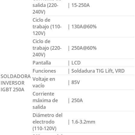
salida (220-
| 15-250A
240V)
Ciclo de
trabajo (110-
| 130A@60%
120V)
Ciclo de
trabajo (220-
| 250A@60%
240V)
Pantalla
| LCD
Funciones
| Soldadura TIG Lift, VRD
SOLDADORA
Voltaje en
| 85V
INVERSOR
vacío
IGBT 250A
Corriente
máxima de
| 250A
salida
Diámetro del
electrodo
| 1.6-3.2mm
(110-120V)