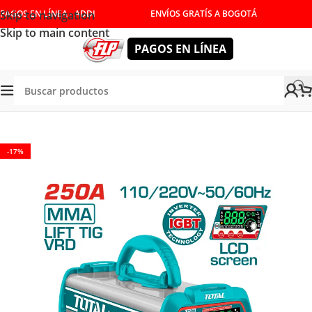
Skip to navigation
PAGOS EN LÍNEA - ADDI
ENVÍOS GRATÍS A BOGOTÁ
Skip to main content
PAGOS EN LÍNEA
Tienda
/
SOLDADURA
/
SOLDADORES
-17%