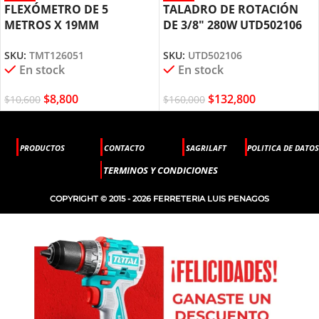
FLEXÓMETRO DE 5
TALADRO DE ROTACIÓN
METROS X 19MM
DE 3/8″ 280W UTD502106
TMT126051 TOTAL TOOLS
TOTAL TOOLS
SKU:
TMT126051
SKU:
UTD502106
En stock
En stock
$
8,800
$
132,800
$
10,600
$
160,000
PRODUCTOS
CONTACTO
SAGRILAFT
POLITICA DE DATOS
TERMINOS Y CONDICIONES
COPYRIGHT © 2015 - 2026 FERRETERIA LUIS PENAGOS