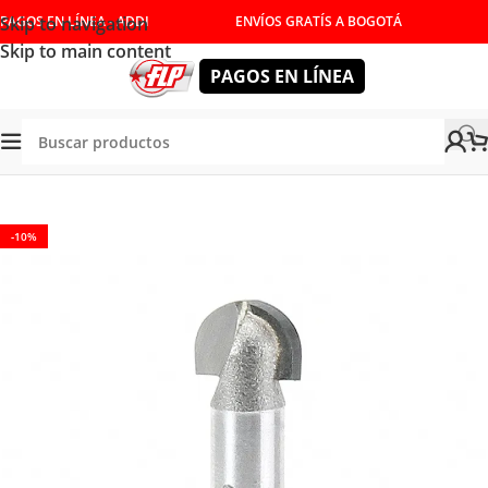
Skip to navigation
PAGOS EN LÍNEA - ADDI
ENVÍOS GRATÍS A BOGOTÁ
Skip to main content
PAGOS EN LÍNEA
Tienda
/
HERRAMIENTAS DE CORTE
/
FRESAS
/
MEDIA CAÑA
-10%