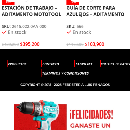
-10%
-10%
ESTACIÓN DE TRABAJO –
GUÍA DE CORTE PARA
ADITAMENTO MOTOTOOL
AZULEJOS – ADITAMENTO
DREMEL (220)
DREMEL MOTOTOOL (566)
SKU:
2615.022.0AA-000
SKU:
566
En stock
En stock
$
395,200
$
103,900
$
439,200
$
115,500
PRODUCTOS
CONTACTO
SAGRILAFT
POLITICA DE DATOS
TERMINOS Y CONDICIONES
COPYRIGHT © 2015 - 2026 FERRETERIA LUIS PENAGOS