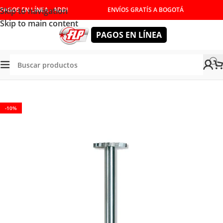
Skip to navigation
PAGOS EN LÍNEA - ADDI
ENVÍOS GRATÍS A BOGOTÁ
Skip to main content
PAGOS EN LÍNEA
Tienda
/
ACCESORIOS
/
CONSUMIBLES
/
MOTOTOOL
-10%