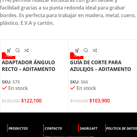
facilidad gracias a su punta redonda ideal para grabar
bordes. Es perfecta para trabajar en madera, metal, cuero,
plástico, E.V.A y cartón.
-10%
-10%
ADAPTADOR ÁNGULO
GUÍA DE CORTE PARA
RECTO – ADITAMENTO
AZULEJOS – ADITAMENTO
PARA MOTOTOOL DREMEL
DREMEL MOTOTOOL (566)
SKU:
575
SKU:
566
(575)
En stock
En stock
$
122,100
$
103,900
$
135,700
$
115,500
PRODUCTOS
CONTACTO
SAGRILAFT
POLITICA DE DATOS