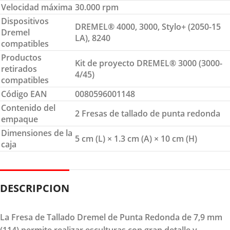
Velocidad máxima
30.000 rpm
Dispositivos
DREMEL® 4000, 3000, Stylo+ (2050-15
Dremel
LA), 8240
compatibles
Productos
Kit de proyecto DREMEL® 3000 (3000-
retirados
4/45)
compatibles
Código EAN
0080596001148
Contenido del
2 Fresas de tallado de punta redonda
empaque
Dimensiones de la
5 cm (L) × 1.3 cm (A) × 10 cm (H)
caja
DESCRIPCION
La Fresa de Tallado Dremel de Punta Redonda de 7,9 mm
(114) permite realizar esculturas con gran detalle y