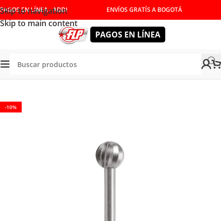
Skip to navigation
PAGOS EN LÍNEA - ADDI
ENVÍOS GRATÍS A BOGOTÁ
Skip to main content
PAGOS EN LÍNEA
Tienda
/
ACCESORIOS
/
CONSUMIBLES
/
MOTOTOOL
-10%