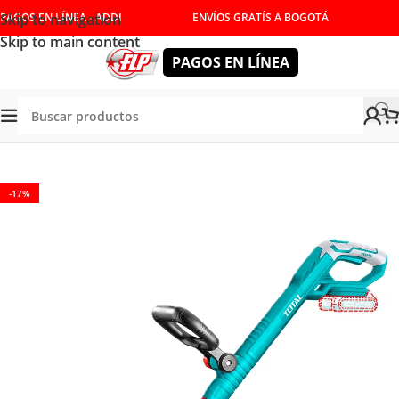
Skip to navigation
PAGOS EN LÍNEA - ADDI
ENVÍOS GRATÍS A BOGOTÁ
Skip to main content
PAGOS EN LÍNEA
Tienda
/
HERRAMIENTAS INALÁMBRICAS
/
GUADAÑADORAS
-17%