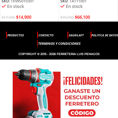
SKU:
THWS010301
SKU:
TAT11001
En stock
En stock
$
14,900
$
66,100
$
17,900
$
79,700
PRODUCTOS
CONTACTO
SAGRILAFT
POLITICA DE DATOS
TERMINOS Y CONDICIONES
COPYRIGHT © 2015 - 2026 FERRETERIA LUIS PENAGOS