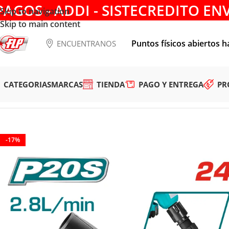
PAGOS - ADDI - SISTECREDITO EN
Skip to navigation
Skip to main content
Puntos físicos abiertos h
ENCUENTRANOS
CATEGORIAS
MARCAS
TIENDA
PAGO Y ENTREGA
PR
Tienda
/
HERRAMIENTAS INALÁMBRICAS
/
HIDROLAVADORA
-17%