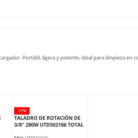
gador. Portátil, ligera y potente, ideal para limpieza en c
-17%
E
TALADRO DE ROTACIÓN DE
3/8″ 280W UTD502106 TOTAL
TOOLS
SKU:
UTD502106