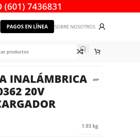
 (601) 7436831
PAGOS EN LÍNEA
SOBRE NOSOTROS
ría 2Ah y Cargador
A INALÁMBRICA
0362 20V
 CARGADOR
1.93 kg