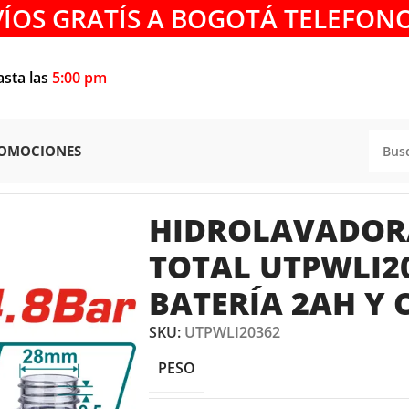
VÍOS GRATÍS A BOGOTÁ TELEFONO
asta las
5:00 pm
OMOCIONES
S
/
Hidrolavadora Inalámbrica TOTAL UTPWLI20362 20V Bate
HIDROLAVADOR
TOTAL UTPWLI2
BATERÍA 2AH Y
SKU:
UTPWLI20362
PESO