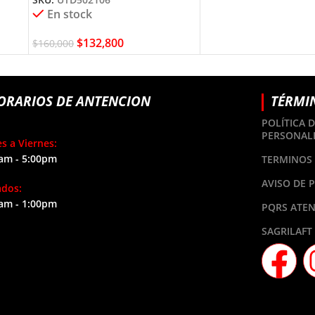
En stock
$
132,800
$
160,000
ORARIOS DE ANTENCION
TÉRMI
POLÍTICA 
PERSONAL
s a Viernes:
am - 5:00pm
TERMINOS 
AVISO DE 
ados:
am - 1:00pm
PQRS ATEN
SAGRILAFT