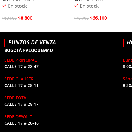
En stock
En stock
$
8,800
$
66,100
$
10,600
$
79,700
PUNTOS DE VENTA
H
BOGOTÁ PALOQUEMAO
SEDE PRINCIPAL
Lune
CALLE 17 # 28-47
8:00
SEDE CLAUSER
Sáb
CALLE 17 # 28-11
8:30
SEDE TOTAL
CALLE 17 # 28-17
SEDE DEWALT
CALLE 17 # 28-46