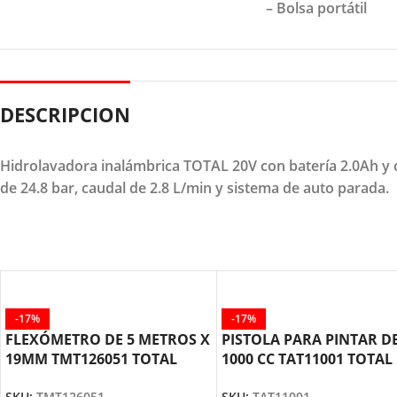
– Bolsa portátil
DESCRIPCION
Hidrolavadora inalámbrica TOTAL 20V con batería 2.0Ah y car
de 24.8 bar, caudal de 2.8 L/min y sistema de auto parada.
-17%
-17%
FLEXÓMETRO DE 5 METROS X
PISTOLA PARA PINTAR D
19MM TMT126051 TOTAL
1000 CC TAT11001 TOTAL
TOOLS
TOOLS
SKU:
TMT126051
SKU:
TAT11001