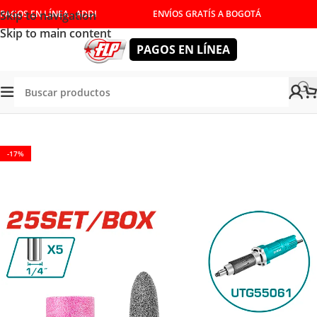
Skip to navigation
PAGOS EN LÍNEA - ADDI
ENVÍOS GRATÍS A BOGOTÁ
Skip to main content
PAGOS EN LÍNEA
Tienda
/
HERRAMIENTAS INALÁMBRICAS
/
TALADROS
-17%