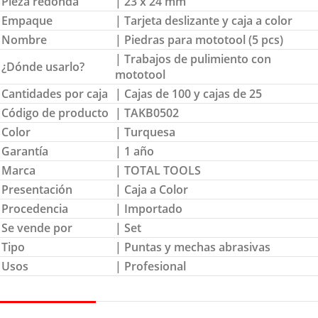
Pieza redonda
| 23 x 24 mm
Empaque
| Tarjeta deslizante y caja a color
Nombre
| Piedras para mototool (5 pcs)
| Trabajos de pulimiento con
¿Dónde usarlo?
mototool
Cantidades por caja
| Cajas de 100 y cajas de 25
Código de producto
| TAKB0502
Color
| Turquesa
Garantía
| 1 año
Marca
| TOTAL TOOLS
Presentación
| Caja a Color
Procedencia
| Importado
Se vende por
| Set
Tipo
| Puntas y mechas abrasivas
Usos
| Profesional