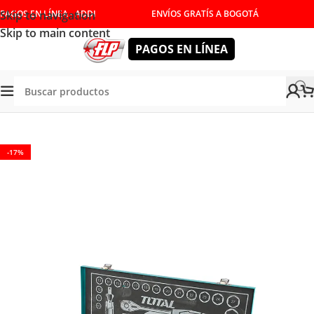
Skip to navigation
PAGOS EN LÍNEA - ADDI
ENVÍOS GRATÍS A BOGOTÁ
Skip to main content
PAGOS EN LÍNEA
IENTAS MANUALES
/
COPAS Y RATCHET
/
JUEGOS DE COPAS
-17%