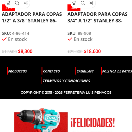
-34%
-36%
ADAPTADOR PARA COPAS
ADAPTADOR PARA COPAS
1/2″ A 3/8″ STANLEY 86-
3/4″ A 1/2″ STANLEY 88-
414
908
SKU:
4-86-414
SKU:
88-908
En stock
En stock
$
8,300
$
18,600
$
12,500
$
29,000
PRODUCTOS
CONTACTO
SAGRILAFT
POLITICA DE DATOS
TERMINOS Y CONDICIONES
COPYRIGHT © 2015 - 2026 FERRETERIA LUIS PENAGOS