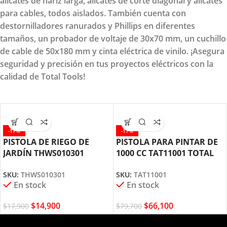
alicates de nariz larga, alicates de corte diagonal y alicates
para cables, todos aislados. También cuenta con
destornilladores ranurados y Phillips en diferentes
tamaños, un probador de voltaje de 30x70 mm, un cuchillo
de cable de 50x180 mm y cinta eléctrica de vinilo. ¡Asegura
seguridad y precisión en tus proyectos eléctricos con la
calidad de Total Tools!
-17%
-17%
PISTOLA DE RIEGO DE
PISTOLA PARA PINTAR DE
JARDÍN THWS010301
1000 CC TAT11001 TOTAL
TOTAL TOOLS
TOOLS
SKU:
THWS010301
SKU:
TAT11001
En stock
En stock
$
14,900
$
66,100
$
17,900
$
79,700