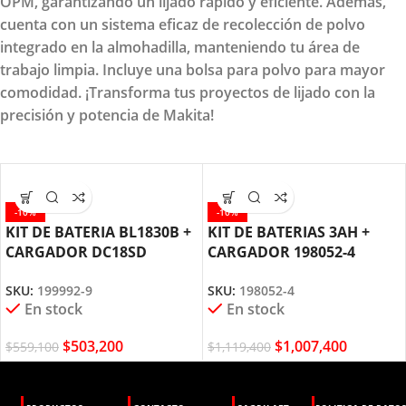
OPM, garantizando un lijado rápido y eficiente. Además,
cuenta con un sistema eficaz de recolección de polvo
integrado en la almohadilla, manteniendo tu área de
trabajo limpia. Incluye una bolsa para polvo para mayor
comodidad. ¡Transforma tus proyectos de lijado con la
precisión y potencia de Makita!
-10%
-10%
KIT DE BATERIA BL1830B +
KIT DE BATERIAS 3AH +
CARGADOR DC18SD
CARGADOR 198052-4
MAKITA
MAKITA
SKU:
199992-9
SKU:
198052-4
En stock
En stock
$
503,200
$
1,007,400
$
559,100
$
1,119,400