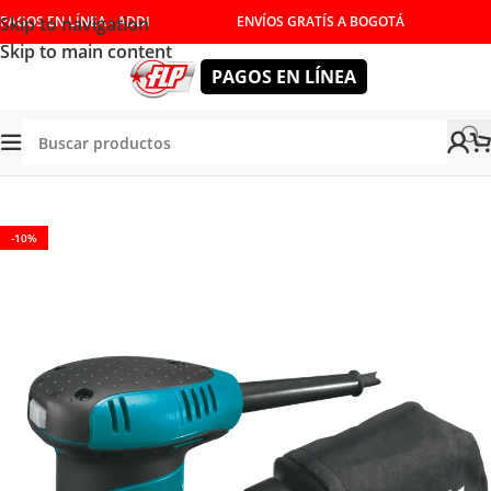
Skip to navigation
PAGOS EN LÍNEA - ADDI
ENVÍOS GRATÍS A BOGOTÁ
Skip to main content
PAGOS EN LÍNEA
Tienda
/
HERRAMIENTAS ELÉCTRICAS
/
LIJADORAS
-10%