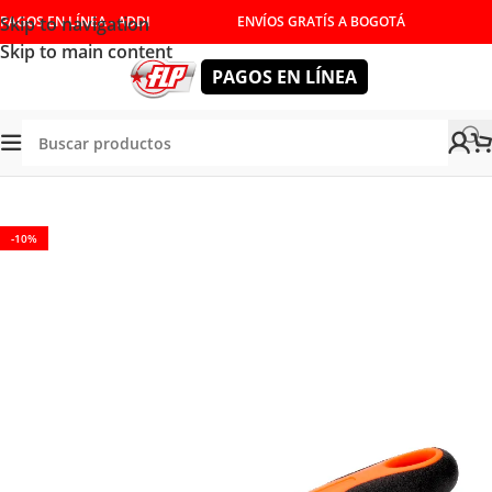
Skip to navigation
PAGOS EN LÍNEA - ADDI
ENVÍOS GRATÍS A BOGOTÁ
Skip to main content
PAGOS EN LÍNEA
Tienda
/
HERRAMIENTAS MANUALES
/
CORTE Y DESBASTE
-10%