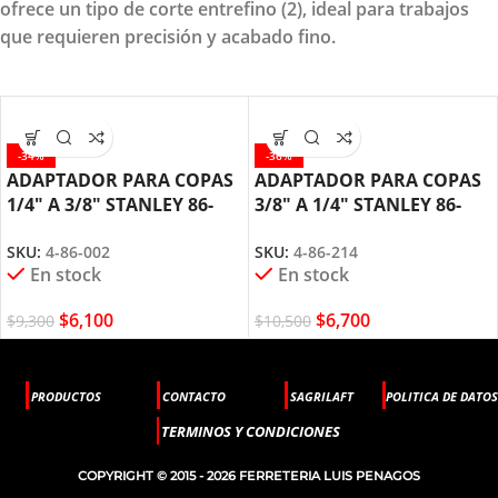
ofrece un tipo de corte entrefino (2), ideal para trabajos
que requieren precisión y acabado fino.
-34%
-36%
ADAPTADOR PARA COPAS
ADAPTADOR PARA COPAS
1/4″ A 3/8″ STANLEY 86-
3/8″ A 1/4″ STANLEY 86-
002
214
SKU:
4-86-002
SKU:
4-86-214
En stock
En stock
$
6,100
$
6,700
$
9,300
$
10,500
PRODUCTOS
CONTACTO
SAGRILAFT
POLITICA DE DATOS
TERMINOS Y CONDICIONES
COPYRIGHT © 2015 - 2026 FERRETERIA LUIS PENAGOS