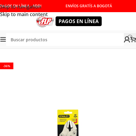
Skip to navigation
PAGOS EN LÍNEA - ADDI
ENVÍOS GRATÍS A BOGOTÁ
Skip to main content
PAGOS EN LÍNEA
AMIENTAS MANUALES
/
ALICATES Y TIJERAS
/
HOMBRESOLO
-36%