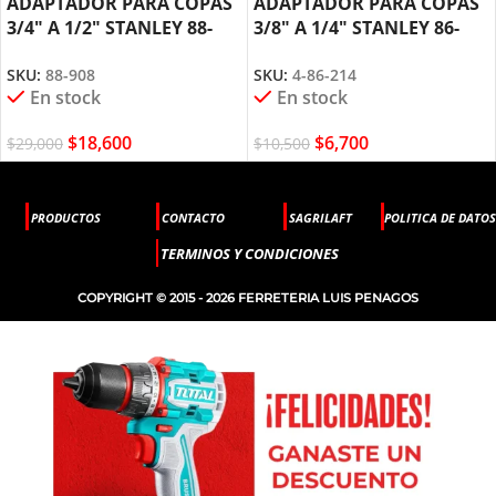
ADAPTADOR PARA COPAS
ADAPTADOR PARA COPAS
3/4″ A 1/2″ STANLEY 88-
3/8″ A 1/4″ STANLEY 86-
908
214
SKU:
88-908
SKU:
4-86-214
En stock
En stock
$
18,600
$
6,700
$
29,000
$
10,500
PRODUCTOS
CONTACTO
SAGRILAFT
POLITICA DE DATOS
TERMINOS Y CONDICIONES
COPYRIGHT © 2015 - 2026 FERRETERIA LUIS PENAGOS