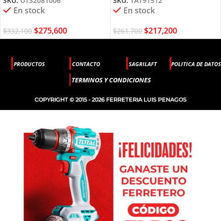
SKU:
UTS2081006
SKU:
TAT91512
En stock
En stock
$
275,600
$
217,200
$
332,100
$
261,700
PRODUCTOS
CONTACTO
SAGRILAFT
POLITICA DE DATOS
TERMINOS Y CONDICIONES
COPYRIGHT © 2015 - 2026 FERRETERIA LUIS PENAGOS