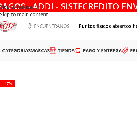
PAGOS - ADDI - SISTECREDITO EN
Skip to navigation
Skip to main content
Puntos físicos abiertos h
ENCUENTRANOS
CATEGORIAS
MARCAS
TIENDA
PAGO Y ENTREGA
PR
Tienda
/
HERRAMIENTAS INALÁMBRICAS
/
ILUMINACION
/
LI
-17%