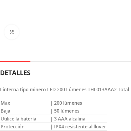
Clic para ampliar
DETALLES
Linterna tipo minero LED 200 Lúmenes THL013AAA2 Total 
Max
| 200 lúmenes
Baja
| 50 lúmenes
Utilice la batería
| 3 AAA alcalina
Protección
| IPX4 resistente al llover