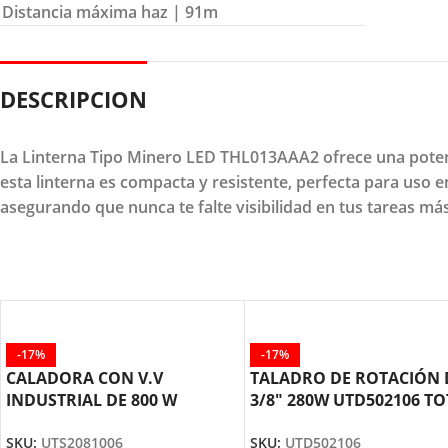
Distancia máxima haz
| 91m
DESCRIPCION
La Linterna Tipo Minero LED THL013AAA2 ofrece una potent
esta linterna es compacta y resistente, perfecta para uso en
asegurando que nunca te falte visibilidad en tus tareas más
-17%
-17%
CALADORA CON V.V
TALADRO DE ROTACIÓN 
INDUSTRIAL DE 800 W
3/8″ 280W UTD502106 TO
UTS2081006 TOTAL TOOLS
TOOLS
SKU:
UTS2081006
SKU:
UTD502106