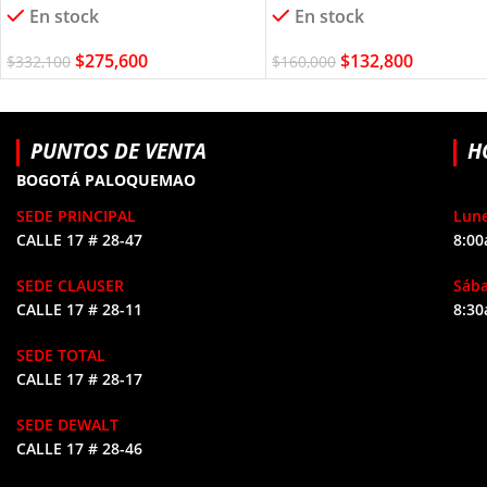
En stock
En stock
$
275,600
$
132,800
$
332,100
$
160,000
PUNTOS DE VENTA
H
BOGOTÁ PALOQUEMAO
SEDE PRINCIPAL
Lune
CALLE 17 # 28-47
8:00
SEDE CLAUSER
Sáb
CALLE 17 # 28-11
8:30
SEDE TOTAL
CALLE 17 # 28-17
SEDE DEWALT
CALLE 17 # 28-46