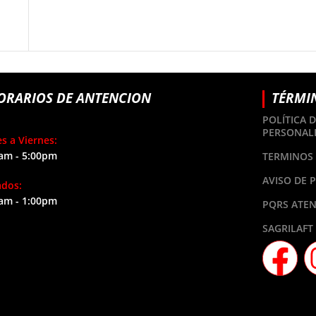
ORARIOS DE ANTENCION
TÉRMI
POLÍTICA 
PERSONAL
s a Viernes:
am - 5:00pm
TERMINOS 
AVISO DE 
ados:
am - 1:00pm
PQRS ATEN
SAGRILAFT