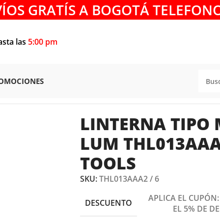
VÍOS GRATÍS A BOGOTÁ TELEFONO
asta las
5:00 pm
OMOCIONES
NTERNAS
/
LINTERNA TIPO MINERO LED 200 LUM THL013AA
LINTERNA TIPO 
LUM THL013AAA2
TOOLS
SKU:
THL013AAA2 / 6
APLICA EL CUPÓN
DESCUENTO
EL 5% DE D